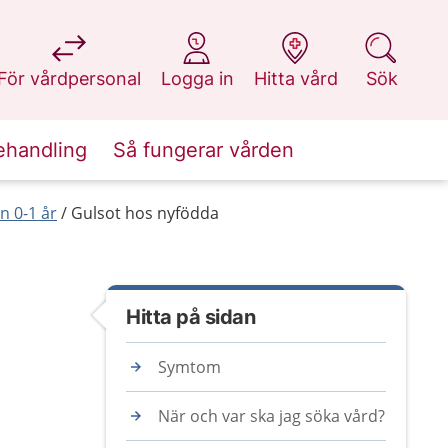
på 1177.se
på 1177.se
på 1177.se
på 1177.se
För vårdpersonal
Logga in
Hitta vård
Sök
ehandling
Så fungerar vården
n 0-1 år
Gulsot hos nyfödda
Hitta på sidan
Symtom
När och var ska jag söka vård?