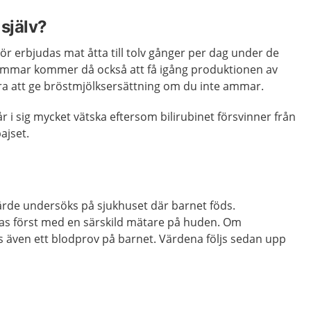
själv?
ör erbjudas mat åtta till tolv gånger per dag under de
ammar kommer då också att få igång produktionen av
bra att ge bröstmjölksersättning om du inte ammar.
får i sig mycket vätska eftersom bilirubinet försvinner från
ajset.
ärde undersöks på sjukhuset där barnet föds.
eras först med en särskild mätare på huden. Om
as även ett blodprov på barnet. Värdena följs sedan upp