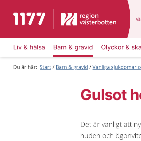
Till startsidan för 1177
Du
Väl
Liv & hälsa
Barn & gravid
Olyckor & sk
Du är här:
Start
Barn & gravid
Vanliga sjukdomar o
Gulsot 
Det är vanligt att n
huden och ögonvitorn