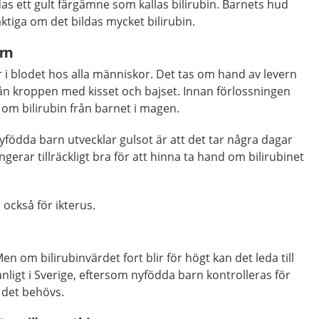
das ett gult färgämne som kallas bilirubin. Barnets hud
aktiga om det bildas mycket bilirubin.
rn
ter i blodet hos alla människor. Det tas om hand av levern
rån kroppen med kisset och bajset. Innan förlossningen
m bilirubin från barnet i magen.
 nyfödda barn utvecklar gulsot är att det tar några dagar
gerar tillräckligt bra för att hinna ta hand om bilirubinet
 också för ikterus.
Men om bilirubinvärdet fort blir för högt kan det leda till
nligt i Sverige, eftersom nyfödda barn kontrolleras för
 det behövs.