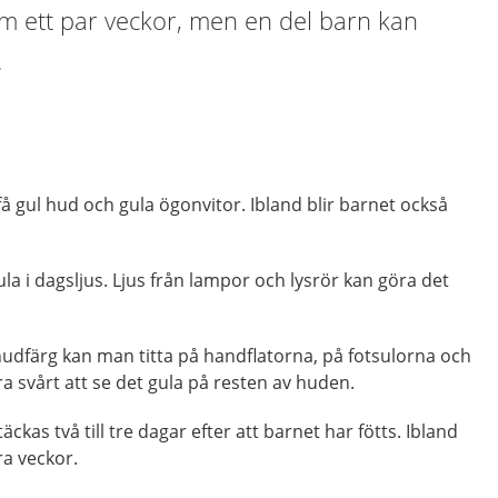
nom ett par veckor, men en del barn kan
.
få gul hud och gula ögonvitor. Ibland blir barnet också
gula i dagsljus. Ljus från lampor och lysrör kan göra det
dfärg kan man titta på handflatorna, på fotsulorna och
a svårt att se det gula på resten av huden.
kas två till tre dagar efter att barnet har fötts. Ibland
a veckor.