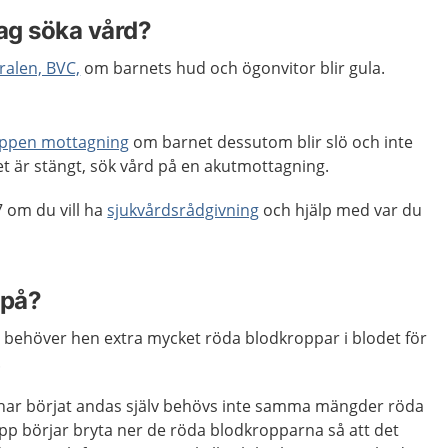
jag söka vård?
alen, BVC,
om barnets hud och ögonvitor blir gula.
öppen mottagning
om barnet dessutom blir slö och inte
det är stängt, sök vård på en akutmottagning.
 om du vill ha
sjukvårdsrådgivning
och hjälp med var du
 på?
n behöver hen extra mycket röda blodkroppar i blodet för
.
h har börjat andas själv behövs inte samma mängder röda
pp börjar bryta ner de röda blodkropparna så att det