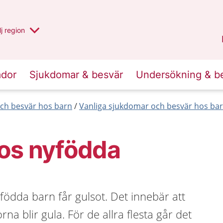
 har valt region
j
en annan
region
Västerbotten
.
ador
Sjukdomar & besvär
Undersökning & b
ch besvär hos barn
Vanliga sjukdomar och besvär hos bar
hos nyfödda
yfödda barn får gulsot. Det innebär att
a blir gula. För de allra flesta går det