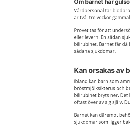
Om barnet har gulsot
Vårdpersonal tar blodprov
är två–tre veckor gammal
Provet tas för att unders
eller levern. En sådan s
bilirubinet. Barnet får d
sådana sjukdomar.
Kan orsakas av b
Ibland kan barn som ammas 
bröstmjölksikterus och b
bilirubinet bryts ner. Det
oftast över av sig själv. 
Barnet kan däremot behöv
sjukdomar som ligger ba