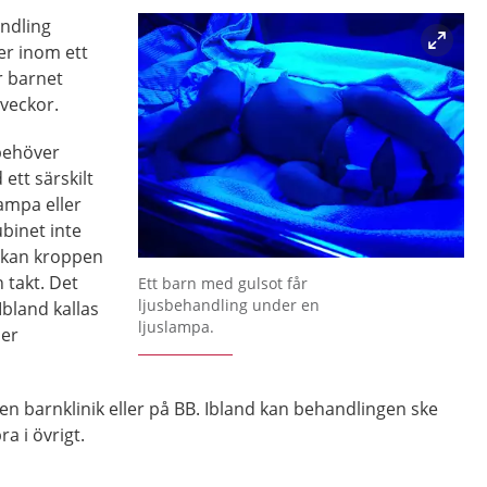
ndling
er inom ett
r barnet
 veckor.
behöver
ett särskilt
lampa eller
rubinet inte
 kan kroppen
Förstora bilden
 takt. Det
Ett barn med gulsot får
ljusbehandling under en
 Ibland kallas
ljuslampa.
ler
n barnklinik eller på BB. Ibland kan behandlingen ske
 i övrigt.