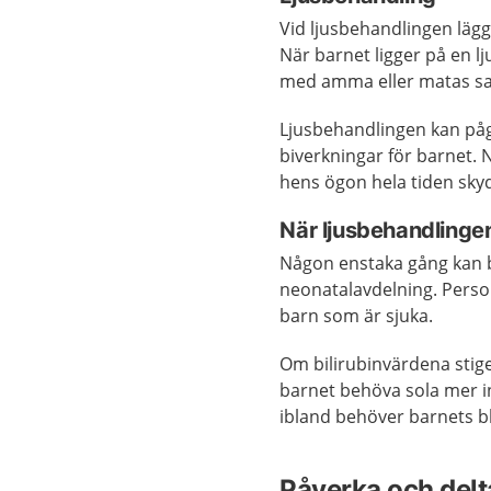
Vid ljusbehandlingen läggs
När barnet ligger på en lj
med amma eller matas sa
Ljusbehandlingen kan pågå 
biverkningar för barnet. 
hens ögon hela tiden sk
När ljusbehandlingen
Någon enstaka gång kan 
neonatalavdelning. Perso
barn som är sjuka.
Om bilirubinvärdena stige
barnet behöva sola mer in
ibland behöver barnets blo
Påverka och delta