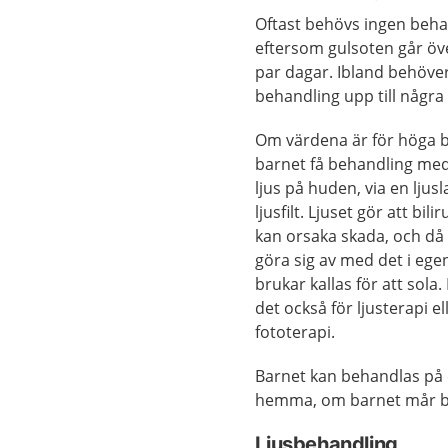
Oftast behövs ingen beha
eftersom gulsoten går öv
par dagar. Ibland behöve
behandling upp till några
Om värdena är för höga 
barnet få behandling med 
ljus på huden, via en ljus
ljusfilt. Ljuset gör att bili
kan orsaka skada, och då
göra sig av med det i egen
brukar kallas för att sola.
det också för ljusterapi el
fototerapi.
Barnet kan behandlas på e
hemma, om barnet mår bra
Ljusbehandling