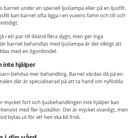
 barnet under en speciell ljuslampa eller på en ljusfilt.
usfilt kan barnet ofta ligga i en vuxens famn och till och
mtidigt.
i ett par till ibland flera dygn, men ger inga
När barnet behandlas med ljuslampa är det viktigt att
yddas med en ögonbindel.
 inte hjälper
barn behöva mer behandling. Barnet vårdas då på en
nalen där är specialiserad på att ta hand om nyfödda
r mycket fort och ljusbehandlingen inte hjälper kan
tensivt med fler ljuskällor. Det är mycket ovanligt, men
d bytas ut för att hen ska bli frisk.
 i din vård