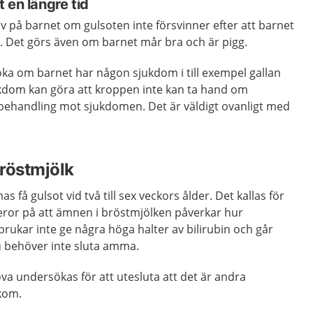
 en längre tid
 på barnet om gulsoten inte försvinner efter att barnet
. Det görs även om barnet mår bra och är pigg.
öka om barnet har någon sjukdom i till exempel gallan
jukdom kan göra att kroppen inte kan ta hand om
å behandling mot sjukdomen. Det är väldigt ovanligt med
röstmjölk
få gulsot vid två till sex veckors ålder. Det kallas för
eror på att ämnen i bröstmjölken påverkar hur
 brukar inte ge några höga halter av bilirubin och går
Du behöver inte sluta amma.
a undersökas för att utesluta att det är andra
kom.