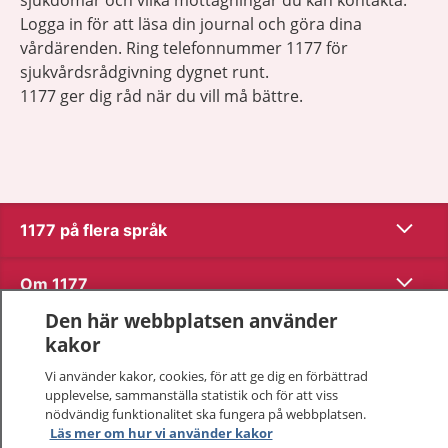
sjukdomar och vilka mottagningar du kan kontakta.
Logga in för att läsa din journal och göra dina
vårdärenden. Ring telefonnummer 1177 för
sjukvårdsrådgivning dygnet runt.
1177 ger dig råd när du vill må bättre.
Visa inn
1177 på flera språk
Visa inn
Om 1177
Den här webbplatsen använder
Visa inn
Kontakt
kakor
Vi använder kakor, cookies, för att ge dig en förbättrad
upplevelse, sammanställa statistik och för att viss
Behandling av personuppgifter
nödvändig funktionalitet ska fungera på webbplatsen.
Läs mer om hur vi använder kakor