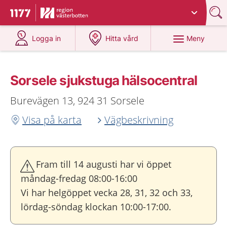
Du har valt region
Västerbotten
.
Till startsidan för 1177
på 1177.se
på 1177.se
Meny
Logga in
Hitta vård
Sorsele sjukstuga hälsocentral
Burevägen 13, 924 31 Sorsele
Visa på karta
Vägbeskrivning
Fram till 14 augusti har vi öppet
måndag-fredag 08:00-16:00
Vi har helgöppet vecka 28, 31, 32 och 33,
lördag-söndag klockan 10:00-17:00.