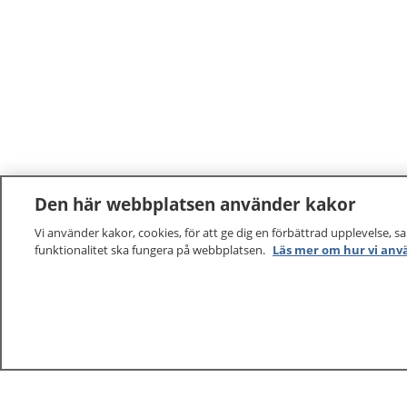
Den här webbplatsen använder kakor
Vi använder kakor, cookies, för att ge dig en förbättrad upplevelse, s
funktionalitet ska fungera på webbplatsen.
Läs mer om hur vi anv
1177
–
tryggt om din hälsa och vård
På 1177.se får du råd om hälsa och information om 
vilka mottagningar du kan kontakta. Logga in för att lä
och göra dina vårdärenden. Ring telefonnummer 1177