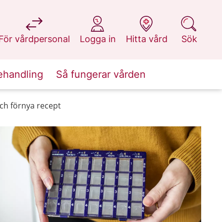
på 1177.se
på 1177.se
på 1177.se
på 1177.se
För vårdpersonal
Logga in
Hitta vård
Sök
ehandling
Så fungerar vården
ch förnya recept