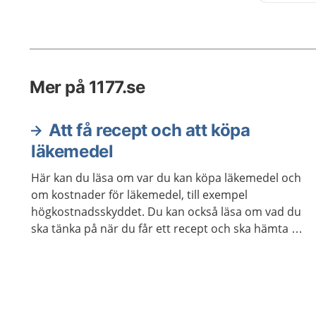
dig att
rätt sätt
Mer på 1177.se
Att få recept och att köpa
läkemedel
Här kan du läsa om var du kan köpa läkemedel och
om kostnader för läkemedel, till exempel
högkostnadsskyddet. Du kan också läsa om vad du
ska tänka på när du får ett recept och ska hämta ut
det på apoteket.