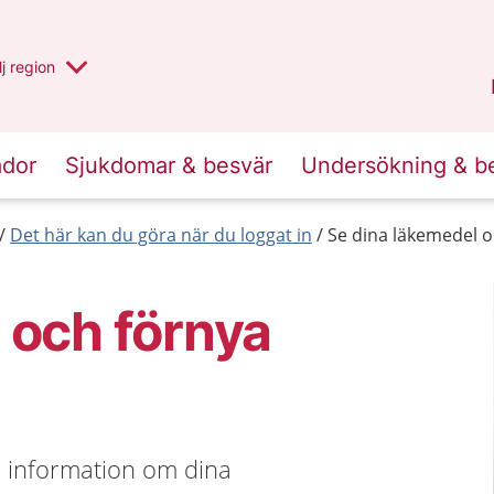
 har valt region
j
en annan
region
Västerbotten
.
ador
Sjukdomar & besvär
Undersökning & b
Det här kan du göra när du loggat in
Se dina läkemedel o
 och förnya
e information om dina