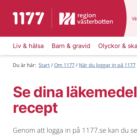
Till startsidan för 1177
Du
Väl
Liv & hälsa
Barn & gravid
Olyckor & sk
Du är här:
Start
Om 1177
När du loggar in på 1177
Se dina läkemedel
recept
Genom att logga in på 1177.se kan du s