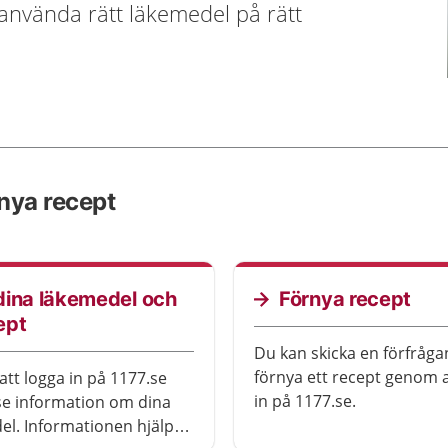
 använda rätt läkemedel på rätt
rnya recept
dina läkemedel och
Förnya recept
ept
Du kan skicka en förfråga
förnya ett recept genom a
tt logga in på 1177.se
in på 1177.se.
se information om dina
el. Informationen hjälper