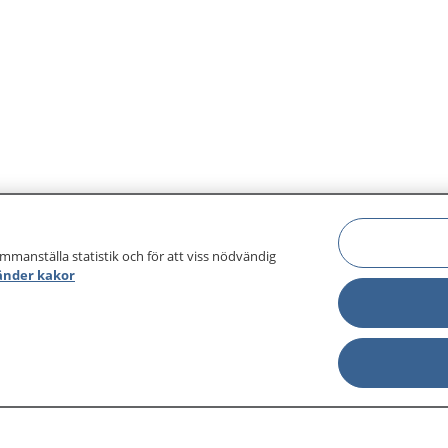
ammanställa statistik och för att viss nödvändig
änder kakor
sjukdomar och
Other languages
sa din journal
Lättläst svenska
 för