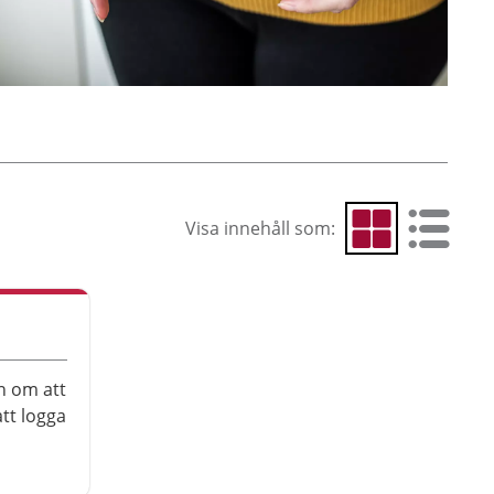
Visa innehåll som:
Visa som rutnät
Visa som 
n om att
tt logga