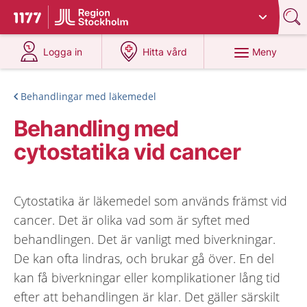
Du har valt region
Stockholms län
.
Till startsidan för 1177
på 1177.se
på 1177.se
Meny
Logga in
Hitta vård
Behandlingar med läkemedel
Behandling med
cytostatika vid cancer
Cytostatika är läkemedel som används främst vid
cancer. Det är olika vad som är syftet med
behandlingen. Det är vanligt med biverkningar.
De kan ofta lindras, och brukar gå över. En del
kan få biverkningar eller komplikationer lång tid
efter att behandlingen är klar. Det gäller särskilt