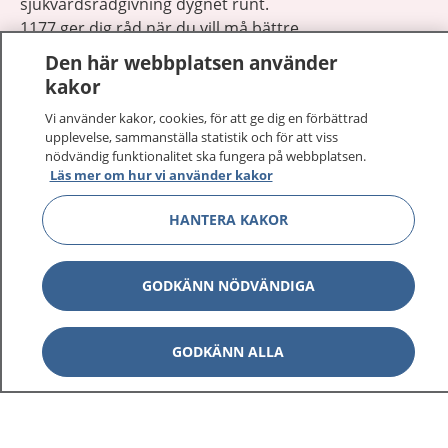
sjukvårdsrådgivning dygnet runt.
1177 ger dig råd när du vill må bättre.
Den här webbplatsen använder
kakor
Vi använder kakor, cookies, för att ge dig en förbättrad
upplevelse, sammanställa statistik och för att viss
Visa inn
nödvändig funktionalitet ska fungera på webbplatsen.
1177 på flera språk
Läs mer om hur vi använder kakor
Visa inn
Om 1177
HANTERA KAKOR
Visa inn
Kontakt
GODKÄNN NÖDVÄNDIGA
Behandling av personuppgifter
GODKÄNN ALLA
Hantering av kakor