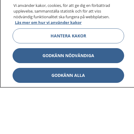
Vi använder kakor, cookies, för att ge dig en förbättrad
upplevelse, sammanställa statistik och för att viss
nödvändig funktionalitet ska fungera på webbplatsen.
Visa inn
Läs mer om hur vi använder kakor
1177 på flera språk
HANTERA KAKOR
Visa inn
Om 1177
Visa inn
GODKÄNN NÖDVÄNDIGA
Kontakt
GODKÄNN ALLA
Behandling av personuppgifter
Hantering av kakor
Inställningar för kakor
1177 – en tjänst från
Inera.