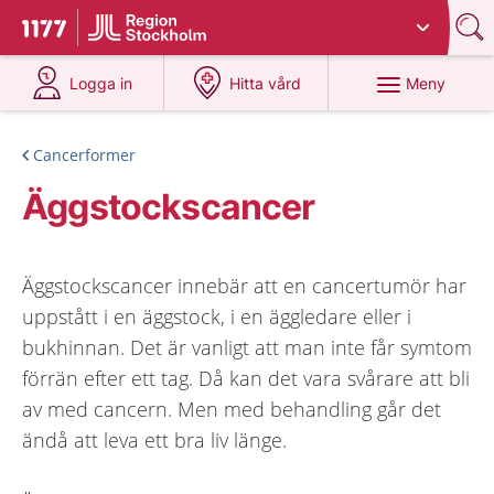
Du har valt region
Stockholms län
.
Till startsidan för 1177
på 1177.se
på 1177.se
Meny
Logga in
Hitta vård
Cancerformer
Äggstockscancer
Äggstockscancer innebär att en cancertumör har
uppstått i en äggstock, i en äggledare eller i
bukhinnan. Det är vanligt att man inte får symtom
förrän efter ett tag. Då kan det vara svårare att bli
av med cancern. Men med behandling går det
ändå att leva ett bra liv länge.