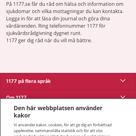
På 1177.se får du råd om hälsa och information om
sjukdomar och vilka mottagningar du kan kontakta.
Logga in för att läsa din journal och göra dina
vårdärenden. Ring telefonnummer 1177 för
sjukvårdsrådgivning dygnet runt.
1177 ger dig råd när du vill må bättre.
Visa inn
1177 på flera språk
Visa inn
Om 1177
Den här webbplatsen använder
Visa inn
Kontakt
kakor
Vi använder kakor, cookies, för att ge dig en förbättrad
upplevelse, sammanställa statistik och för att viss
Behandling av personuppgifter