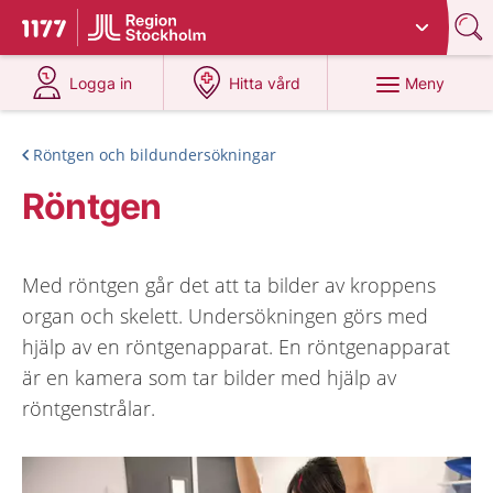
Du har valt region
Stockholms län
.
Till startsidan för 1177
på 1177.se
på 1177.se
Meny
Logga in
Hitta vård
Röntgen och bildundersökningar
Röntgen
Med röntgen går det att ta bilder av kroppens
organ och skelett. Undersökningen görs med
hjälp av en röntgenapparat. En röntgenapparat
är en kamera som tar bilder med hjälp av
röntgenstrålar.