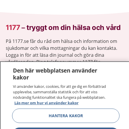
1177
–
tryggt om din hälsa och vård
På 1177.se får du råd om hälsa och information om
sjukdomar och vilka mottagningar du kan kontakta.
Logga in för att läsa din journal och göra dina
vårdärenden. Ring telefonnummer 1177 för
sjukvårdsrådgivning dygnet runt.
Den här webbplatsen använder
1177 ger dig råd när du vill må bättre.
kakor
Vi använder kakor, cookies, för att ge dig en förbättrad
upplevelse, sammanställa statistik och för att viss
nödvändig funktionalitet ska fungera på webbplatsen.
Läs mer om hur vi använder kakor
Visa inn
1177 på flera språk
HANTERA KAKOR
Visa inn