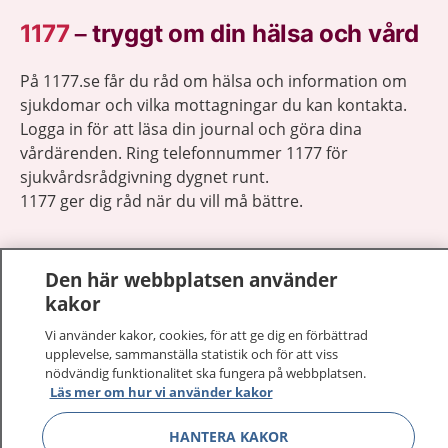
1177
–
tryggt om din hälsa och vård
På 1177.se får du råd om hälsa och information om
sjukdomar och vilka mottagningar du kan kontakta.
Logga in för att läsa din journal och göra dina
vårdärenden. Ring telefonnummer 1177 för
sjukvårdsrådgivning dygnet runt.
1177 ger dig råd när du vill må bättre.
Den här webbplatsen använder
kakor
Visa inn
1177 på flera språk
Vi använder kakor, cookies, för att ge dig en förbättrad
upplevelse, sammanställa statistik och för att viss
nödvändig funktionalitet ska fungera på webbplatsen.
Visa inn
Om 1177
Läs mer om hur vi använder kakor
Visa inn
HANTERA KAKOR
Kontakt