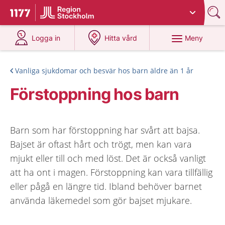
Du har valt region
Stockholms län
.
Till startsidan för 1177
på 1177.se
på 1177.se
Meny
Logga in
Hitta vård
Vanliga sjukdomar och besvär hos barn äldre än 1 år
Förstoppning hos barn
Barn som har förstoppning har svårt att bajsa.
Bajset är oftast hårt och trögt, men kan vara
mjukt eller till och med löst. Det är också vanligt
att ha ont i magen. Förstoppning kan vara tillfällig
eller pågå en längre tid. Ibland behöver barnet
använda läkemedel som gör bajset mjukare.