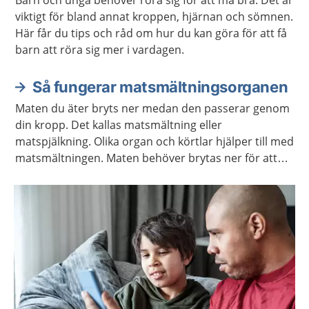
Barn och unga behöver röra sig för att må bra. Det är
viktigt för bland annat kroppen, hjärnan och sömnen.
Här får du tips och råd om hur du kan göra för att få
barn att röra sig mer i vardagen.
Så fungerar matsmältningsorganen
Maten du äter bryts ner medan den passerar genom
din kropp. Det kallas matsmältning eller
matspjälkning. Olika organ och körtlar hjälper till med
matsmältningen. Maten behöver brytas ner för att
kroppen ska kunna ta upp näringen som maten
innehåller.