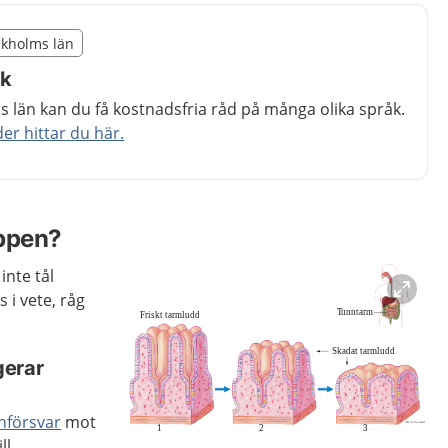
illägget från region Stockholms län
ockholms län
egion Stockholms län
åk
 län kan du få kostnadsfria råd på många olika språk.
r hittar du här.
oppen?
inte tål
 i vete, råg
gerar
försvar
mot
ll