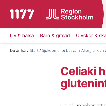
Till startsidan för 1177
Liv & hälsa
Barn & gravid
Olyckor & sk
Du är här:
Start
Sjukdomar & besvär
Allergier och
Celiaki 
glutenin
Celiaki innebär att 