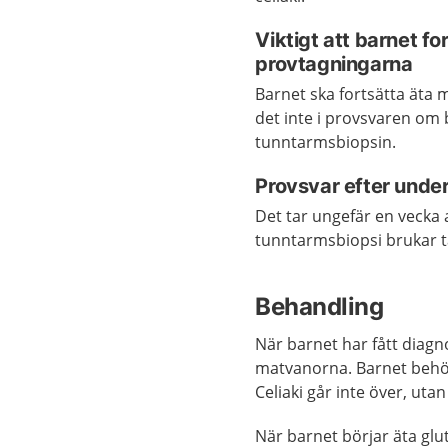
Viktigt att barnet for
provtagningarna
Barnet ska fortsätta äta 
det inte i provsvaren om 
tunntarmsbiopsin.
Provsvar efter unde
Det tar ungefär en vecka 
tunntarmsbiopsi brukar ta
Behandling
När barnet har fått diagn
matvanorna. Barnet behöve
Celiaki går inte över, uta
När barnet börjar äta glu