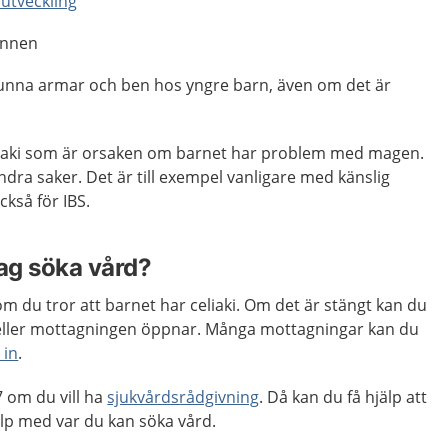
utveckling
unnen
unna armar och ben hos yngre barn, även om det är
liaki som är orsaken om barnet har problem med magen.
ra saker. Det är till exempel vanligare med känslig
ckså för IBS.
jag söka vård?
m du tror att barnet har celiaki. Om det är stängt kan du
n eller mottagningen öppnar. Många mottagningar kan du
 in
.
 om du vill ha
sjukvårdsrådgivning
. Då kan du få hjälp att
p med var du kan söka vård.