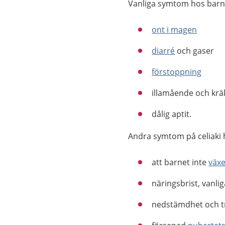
Vanliga symtom hos barn 
ont i magen
diarré
och gaser
förstoppning
illamående och krä
dålig aptit.
Andra symtom på celiaki 
att barnet inte
växe
näringsbrist, vanli
nedstämdhet och t