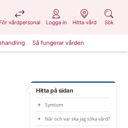
på 1177.se
på 1177.se
på 1177.se
på 1177.se
För vårdpersonal
Logga in
Hitta vård
Sök
ehandling
Så fungerar vården
Hitta på sidan
Symtom
När och var ska jag söka vård?