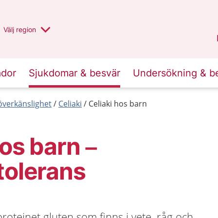
Du har valt region
Välj
en annan
region
Stockholms län
.
ador
Sjukdomar & besvär
Undersökning & b
 överkänslighet
Celiaki
Celiaki hos barn
hos barn –
tolerans
proteinet gluten som finns i vete, råg och