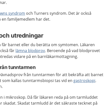
mar.
wns syndrom
och Turners syndrom. Det är också
om en familjemedlem har det.
och utredningar
en får barnet eller du berätta om symtomen. Läkaren
ckså får
lämna blodprov
. Beroende på vad blodprovet
utredas vidare på en barnläkarmottagning.
från tunntarmen
vävnadsprov från tunntarmen för att bekräfta att barnet
t som kallas tunntarmsbiopsi tas vid en
gastroskopi
.
n.
 i mikroskop. Då får läkaren reda på om tarmluddet
r skadat. Skadat tarmludd är det säkraste tecknet på