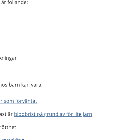
är följande:
kningar
hos barn kan vara:
r som förväntat
gast är
blodbrist på grund av för lite järn
rötthet