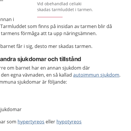
Förstora bilden
Vid obehandlad celiaki
skadas tarmluddet i tarmen.
innan i
Tarmluddet som finns på insidan av tarmen blir då
r tarmens förmåga att ta upp näringsämnen.
barnet får i sig, desto mer skadas tarmen.
d andra sjukdomar och tillstånd
större om barnet har en annan sjukdom där
 den egna vävnaden, en så kallad
autoimmun sjukdom
.
mmuna sjukdomar är följande:
sjukdomar
omar som
hypertyreos
eller
hypotyreos