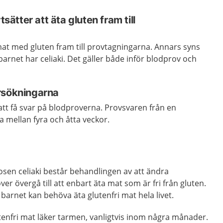
tsätter att äta gluten fram till
mat med gluten fram till provtagningarna. Annars syns
barnet har celiaki. Det gäller både inför blodprov och
rsökningarna
att få svar på blodproverna. Provsvaren från en
 mellan fyra och åtta veckor.
osen celiaki består behandlingen av att ändra
r övergå till att enbart äta mat som är fri från gluten.
n barnet kan behöva äta glutenfri mat hela livet.
tenfri mat läker tarmen, vanligtvis inom några månader.