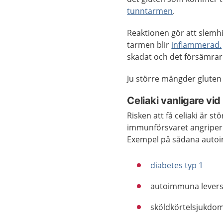
tunntarmen
.
Reaktionen gör att slemh
tarmen blir
inflammerad.
skadat och det försämra
Ju större mängder gluten 
Celiaki vanligare vi
Risken att få celiaki är 
immunförsvaret angriper
Exempel på sådana autoi
diabetes typ 1
autoimmuna lever
sköldkörtelsjukd