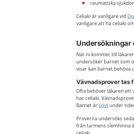
reumatiska sjukdo
Celiaki är vanligare vid
Do
vanligare att ha celiaki 
Undersökningar 
När ni kommer till läkar
undersöker barnet som o
visar kan barnet behöva 
Vävnadsprover tas 
Ofta behöver läkaren ett 
har celiaki. Vävnadsprove
Barnet är
sövt
under tide
Proverna undersöks sedan
från tarmens slemhinna ä
celiaki.