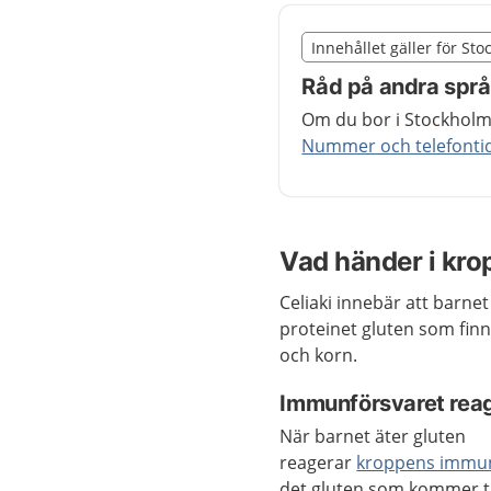
Slut på det regionala t
Innehållet gäller för St
Nedan innehåll gäller r
Råd på andra spr
Om du bor i Stockholms
Nummer och telefontide
Vad händer i kr
Celiaki innebär att barnet 
proteinet gluten som finns
och korn.
Immunförsvaret rea
När barnet äter gluten
reagerar
kroppens immun
det gluten som kommer ti