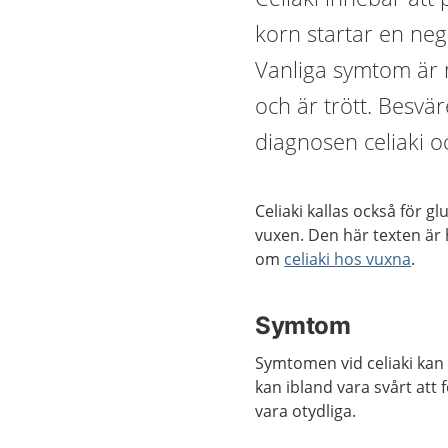
korn startar en ne
Vanliga symtom är m
och är trött. Besvä
diagnosen celiaki o
Celiaki kallas också för g
vuxen. Den här texten är 
om
celiaki hos vuxna
.
Symtom
Symtomen vid celiaki kan 
kan ibland vara svårt att
vara otydliga.