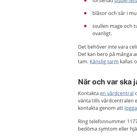
försenad
pubertets
blåsor och sår i m
svullen mage och t
ovanligt.
Det behöver inte vara ce
Det kan bero på många and
tam.
Känslig tarm
kallas o
När och var ska 
Kontakta
en vårdcentral
o
vänta tills vårdcentrale
kontakta genom att
logga
Ring telefonnummer 1177
bedöma symtom eller hjäl