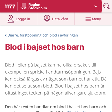
Du har valt region
Stockholms län
.
Till startsidan för 1177
på 1177.se
på 1177.se
Meny
Logga in
Hitta vård
Diarré, förstoppning och blod i avföringen
Blod i bajset hos barn
Blod i eller på bajset kan ha olika orsaker, till
exempel en spricka i ändtarmsöppningen. Bajs
kan också färgas av något som barnet har ätit. Då
kan det se ut som blod. Blod i bajset hos barn är
oftast inget tecken på någon allvarligare sjukdom.
Den här texten handlar om blod i bajset hos barn och