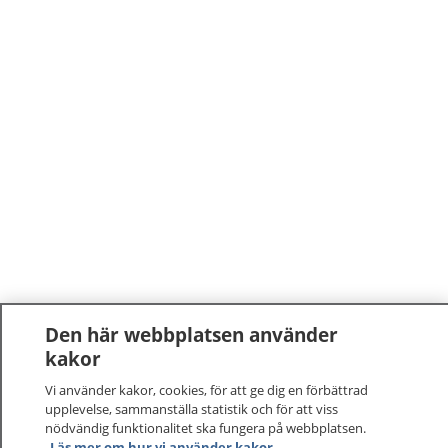
Den här webbplatsen använder
kakor
Vi använder kakor, cookies, för att ge dig en förbättrad
upplevelse, sammanställa statistik och för att viss
nödvändig funktionalitet ska fungera på webbplatsen.
1177
–
tryggt om din hälsa och vård
Läs mer om hur vi använder kakor