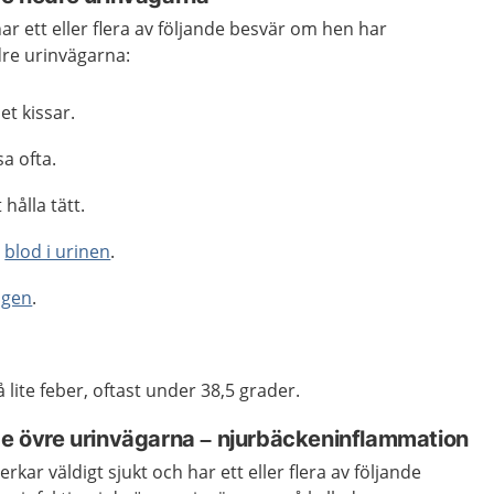
har ett eller flera av följande besvär om hen har
dre urinvägarna:
et kissar.
a ofta.
 hålla tätt.
e
blod i urinen
.
agen
.
 lite feber, oftast under 38,5 grader.
de övre urinvägarna
–
njurbäckeninflammation
erkar väldigt sjukt och har ett eller flera av följande