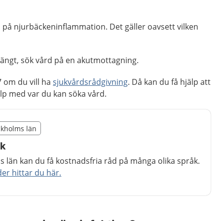
på njurbäckeninflammation. Det gäller oavsett vilken
stängt, sök vård på en akutmottagning.
 om du vill ha
sjukvårdsrådgivning
. Då kan du få hjälp att
p med var du kan söka vård.
illägget från region Stockholms län
ockholms län
egion Stockholms län
åk
 län kan du få kostnadsfria råd på många olika språk.
r hittar du här.