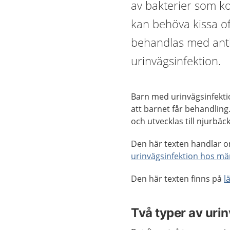
av bakterier som ko
kan behöva kissa of
behandlas med antib
urinvägsinfektion.
Barn med urinvägsinfekti
att barnet får behandling.
och utvecklas till njurbä
Den här texten handlar o
urinvägsinfektion hos m
Den här texten finns på
l
Två typer av uri