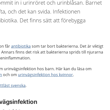
mmit in i urinröret och urinblåsan. Barnet
ta, och det kan svida. Infektionen
iotika. Det finns sätt att förebygga
on får
antibiotika
som tar bort bakterierna. Det är viktigt
 Annars finns det risk att bakterierna sprids till njurarna
ckeninflammation.
m urinvägsinfektion hos barn. Här kan du läsa om
än
och om
urinvägsinfektion hos kvinnor
.
ättläst svenska
.
nvägsinfektion