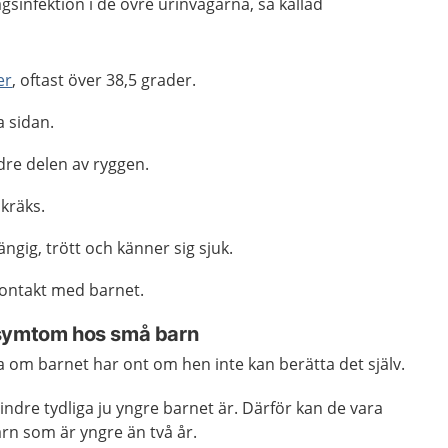
sinfektion i de övre urinvägarna, så kallad
er
, oftast över 38,5 grader.
a sidan.
dre delen av ryggen.
 kräks.
ngig, trött och känner sig sjuk.
 kontakt med barnet.
 symtom hos små barn
ta om barnet har ont om hen inte kan berätta det själv.
dre tydliga ju yngre barnet är. Därför kan de vara
rn som är yngre än två år.