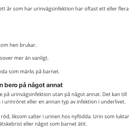
t år som har urinvägsinfektion har oftast ett eller flera
a som hen brukar.
 sover mer än vanligt.
enda som märks på barnet.
n bero på något annat
e på urinvägsinfektion utan på något annat. Det kan till
 i urinröret eller en annan typ av infektion i underlivet.
 röd, liksom salter i urinen hos nyfödda. Urin som luktar
ätskebrist eller något som barnet ätit.