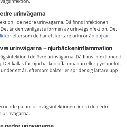
nvägsinfektion.
nedre urinvägarna
ektion i de nedre urinvägarna. Då finns infektionen i
 Det är den vanligaste formen av urinvägsinfektion. Det
flickor
eftersom de har ett kortare urinrör än
pojkar
.
 övre urinvägarna – njurbäckeninflammation
ägsinfektion i de övre urinvägarna. Då finns infektionen i
a
. Det kallas för njurbäckeninflammation eller pyelonefrit.
 under ett år, eftersom bakterier sprider sig lättare upp
beroende på om urinvägsinfektionen finns i de nedre
re urinvägarna.
de nedre urinvägarna