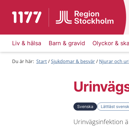
Till startsidan för 1177
Liv & hälsa
Barn & gravid
Olyckor & sk
Du är här:
Start
Sjukdomar & besvär
Njurar och ur
Urinvägs
Svenska
Lättläst svens
Urinvägsinfektion 