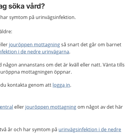
jag söka vård?
t har symtom på urinvägsinfektion.
äldre:
ller
jouröppen mottagning
så snart det går om barnet
nfektion i de nedre urinvägarna
.
 någon annanstans om det är kväll eller natt. Vänta tills
 jouröppna mottagningen öppnar.
 du kontakta genom att
logga in
.
entral
eller
jouröppen mottagning
om något av det här
 två år och har symtom på
urinvägsinfektion i de nedre