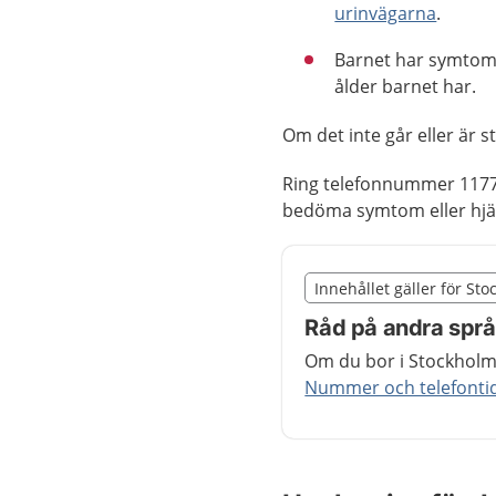
urinvägarna
.
Barnet har symtom 
ålder barnet har.
Om det inte går eller är 
Ring telefonnummer 1177
bedöma symtom eller hjäl
Slut på det regionala t
Innehållet gäller för St
Nedan innehåll gäller r
Råd på andra spr
Om du bor i Stockholms
Nummer och telefontide