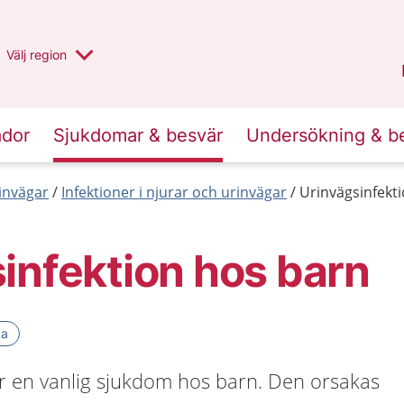
Du har valt region
Välj
en annan
region
Stockholms län
.
ador
Sjukdomar & besvär
Undersökning & b
invägar
Infektioner i njurar och urinvägar
Urinvägsinfekt
infektion hos barn
ka
är en vanlig sjukdom hos barn. Den orsakas