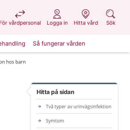
på 1177.se
på 1177.se
på 1177.se
på 1177.se
För vårdpersonal
Logga in
Hitta vård
Sök
ehandling
Så fungerar vården
ion hos barn
Hitta på sidan
Två typer av urinvägsinfektion
Symtom