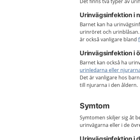
Det finns två typer av uri
Urinvägsinfektion i 
Barnet kan ha urinvägsinf
urinröret och urinblåsan.
är också vanligare bland
Urinvägsinfektion i
Barnet kan också ha urinv
urinledarna eller njurarn
Det är vanligare hos barn
till njurarna i den åldern.
Symtom
Symtomen skiljer sig åt 
urinvägarna eller i de öv
Urinvägsinfektion i 