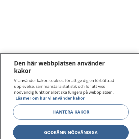
Den här webbplatsen använder
kakor
1177
–
tryggt om din hälsa och vård
Vi använder kakor, cookies, för att ge dig en förbättrad
upplevelse, sammanställa statistik och för att viss
På 1177.se får du råd om hälsa och information om
nödvändig funktionalitet ska fungera på webbplatsen.
sjukdomar och vilka mottagningar du kan kontakta.
Läs mer om hur vi använder kakor
Logga in för att läsa din journal och göra dina
HANTERA KAKOR
vårdärenden. Ring telefonnummer 1177 för
sjukvårdsrådgivning dygnet runt.
1177 ger dig råd när du vill må bättre.
GODKÄNN NÖDVÄNDIGA