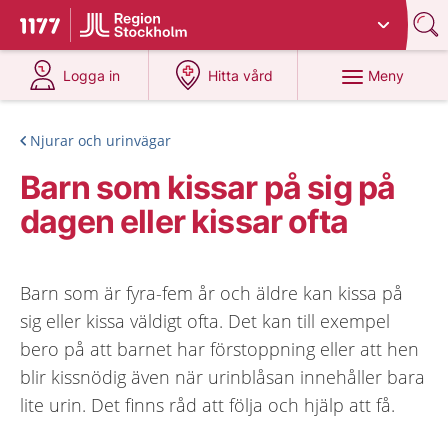
Du har valt region
Stockholms län
.
Till startsidan för 1177
på 1177.se
på 1177.se
Meny
Logga in
Hitta vård
Njurar och urinvägar
Barn som kissar på sig på
dagen eller kissar ofta
Barn som är fyra-fem år och äldre kan kissa på
sig eller kissa väldigt ofta. Det kan till exempel
bero på att barnet har förstoppning eller att hen
blir kissnödig även när urinblåsan innehåller bara
lite urin. Det finns råd att följa och hjälp att få.