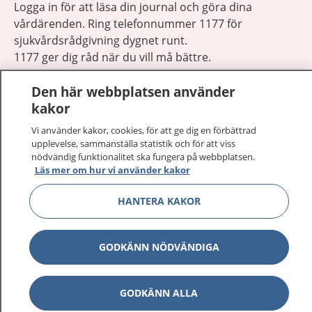
Logga in för att läsa din journal och göra dina
vårdärenden. Ring telefonnummer 1177 för
sjukvårdsrådgivning dygnet runt.
1177 ger dig råd när du vill må bättre.
Den här webbplatsen använder
kakor
Vi använder kakor, cookies, för att ge dig en förbättrad
upplevelse, sammanställa statistik och för att viss
Visa inn
1177 på flera språk
nödvändig funktionalitet ska fungera på webbplatsen.
Läs mer om hur vi använder kakor
Visa inn
Om 1177
HANTERA KAKOR
Visa inn
Kontakt
GODKÄNN NÖDVÄNDIGA
Behandling av personuppgifter
GODKÄNN ALLA