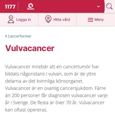
Du har valt region
Skåne
.
Till startsidan för 1177
på 1177.se
på 1177.se
Meny
Logga in
Hitta vård
Cancerformer
Vulvacancer
Vulvacancer innebär att en cancertumör har
bildats någonstans i vulvan, som är de yttre
delarna av det kvinnliga könsorganet.
Vulvacancer är en ovanlig cancersjukdom. Färre
än 200 personer får diagnosen vulvacancer varje
år i Sverige. De flesta är över 70 år. Vulvacancer
kan oftast opereras.