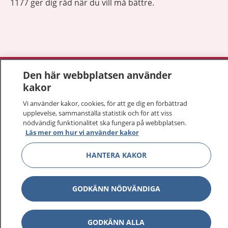
1177 ger dig råd när du vill må bättre.
Visa inn
1177 på flera språk
Den här webbplatsen använder
kakor
Visa inn
Om 1177
Vi använder kakor, cookies, för att ge dig en förbättrad
upplevelse, sammanställa statistik och för att viss
Visa inn
nödvändig funktionalitet ska fungera på webbplatsen.
Kontakt
Läs mer om hur vi använder kakor
HANTERA KAKOR
Behandling av personuppgifter
GODKÄNN NÖDVÄNDIGA
Hantering av kakor
Inställningar för kakor
GODKÄNN ALLA