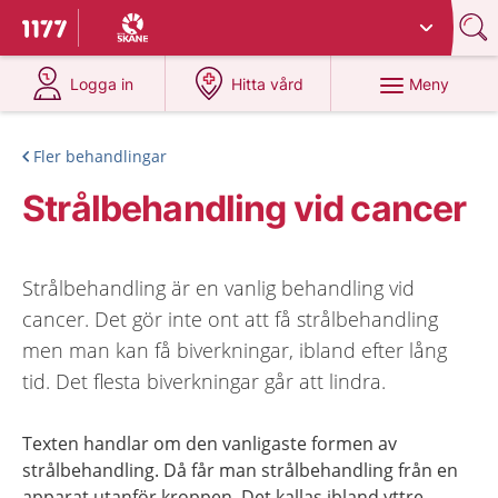
Du har valt region
Skåne
.
Till startsidan för 1177
på 1177.se
på 1177.se
Meny
Logga in
Hitta vård
Fler behandlingar
Strålbehandling vid cancer
Strålbehandling är en vanlig behandling vid
cancer. Det gör inte ont att få strålbehandling
men man kan få biverkningar, ibland efter lång
tid. Det flesta biverkningar går att lindra.
Texten handlar om den vanligaste formen av
strålbehandling. Då får man strålbehandling från en
apparat utanför kroppen. Det kallas ibland yttre