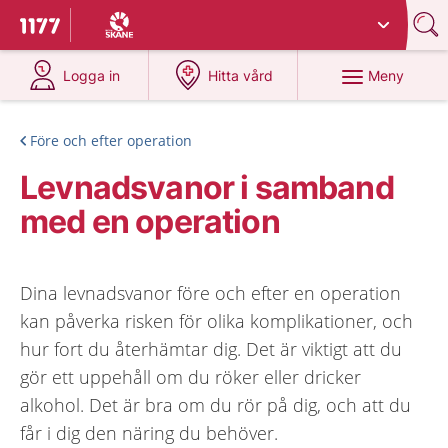
Du har valt region
Skåne
.
Till startsidan för 1177
på 1177.se
på 1177.se
Meny
Logga in
Hitta vård
Före och efter operation
Levnadsvanor i samband
med en operation
Dina levnadsvanor före och efter en operation
kan påverka risken för olika komplikationer, och
hur fort du återhämtar dig. Det är viktigt att du
gör ett uppehåll om du röker eller dricker
alkohol. Det är bra om du rör på dig, och att du
får i dig den näring du behöver.