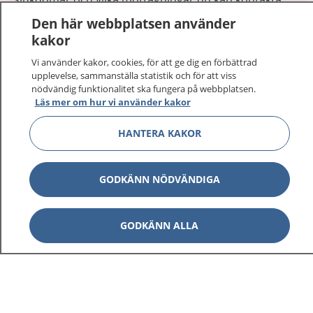
Logga in för att läsa din journal och göra dina
Den här webbplatsen använder
vårdärenden. Ring telefonnummer 1177 för
kakor
sjukvårdsrådgivning dygnet runt.
Vi använder kakor, cookies, för att ge dig en förbättrad
1177 ger dig råd när du vill må bättre.
upplevelse, sammanställa statistik och för att viss
nödvändig funktionalitet ska fungera på webbplatsen.
Läs mer om hur vi använder kakor
HANTERA KAKOR
Visa inn
1177 på flera språk
GODKÄNN NÖDVÄNDIGA
Visa inn
Om 1177
GODKÄNN ALLA
Visa inn
Kontakt
Behandling av personuppgifter