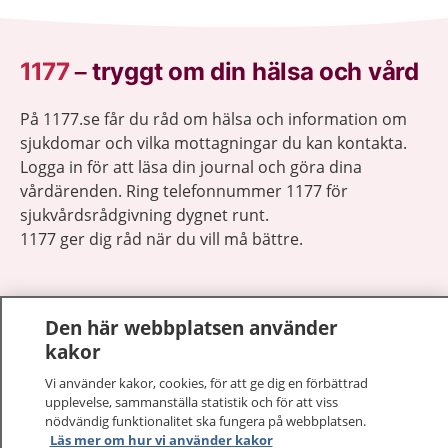
1177
–
tryggt om din hälsa och vård
På 1177.se får du råd om hälsa och information om
sjukdomar och vilka mottagningar du kan kontakta.
Logga in för att läsa din journal och göra dina
vårdärenden. Ring telefonnummer 1177 för
sjukvårdsrådgivning dygnet runt.
1177 ger dig råd när du vill må bättre.
Den här webbplatsen använder
kakor
Visa inn
1177 på flera språk
Vi använder kakor, cookies, för att ge dig en förbättrad
upplevelse, sammanställa statistik och för att viss
Visa inn
nödvändig funktionalitet ska fungera på webbplatsen.
Om 1177
Läs mer om hur vi använder kakor