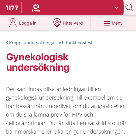
Du har valt region
Skåne
.
Till startsidan för 1177
på 1177.se
på 1177.se
Meny
Logga in
Hitta vård
Kroppsundersökningar och funktionstest
Gynekologisk
undersökning
Det kan finnas olika anledningar till en
gynekologisk undersökning. Till exempel om du
har besvär från underlivet, om du är gravid eller
om du ska lämna prov för HPV och
cellförändringar. Du får sitta i en särskild stol när
barnmorskan eller läkaren gör undersökningen.