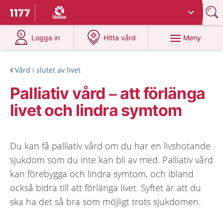
Du har valt region
Skåne
.
Till startsidan för 1177
på 1177.se
på 1177.se
Meny
Logga in
Hitta vård
Vård i slutet av livet
Palliativ vård – att förlänga
livet och lindra symtom
Du kan få palliativ vård om du har en livshotande
sjukdom som du inte kan bli av med. Palliativ vård
kan förebygga och lindra symtom, och ibland
också bidra till att förlänga livet. Syftet är att du
ska ha det så bra som möjligt trots sjukdomen.