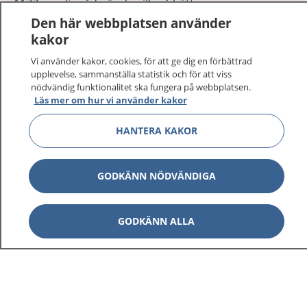
1177 ger dig råd när du vill må bättre.
Den här webbplatsen använder
kakor
Vi använder kakor, cookies, för att ge dig en förbättrad
upplevelse, sammanställa statistik och för att viss
nödvändig funktionalitet ska fungera på webbplatsen.
Visa inn
1177 på flera språk
Läs mer om hur vi använder kakor
Visa inn
HANTERA KAKOR
Om 1177
Visa inn
Kontakt
GODKÄNN NÖDVÄNDIGA
Behandling av personuppgifter
GODKÄNN ALLA
Hantering av kakor
Inställningar för kakor