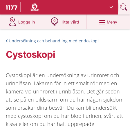
Du har valt region
Skåne
.
Till startsidan för 1177
på 1177.se
på 1177.se
Meny
Logga in
Hitta vård
Undersökning och behandling med endoskopi
Cystoskopi
Cystoskopi är en undersökning av urinröret och
urinblåsan. Läkaren för in ett smalt rör med en
kamera via urinröret i urinblåsan. Det går sedan
att se på en bildskärm om du har någon sjukdom
som orsakar dina besvär. Du kan bli undersökt
med cystoskopi om du har blod i urinen, svårt att
kissa eller om du har haft upprepade