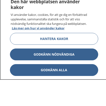
Logga in för att läsa din journal och göra dina
Den här webbplatsen använder
vårdärenden. Ring telefonnummer 1177 för
kakor
sjukvårdsrådgivning dygnet runt.
Vi använder kakor, cookies, för att ge dig en förbättrad
1177 ger dig råd när du vill må bättre.
upplevelse, sammanställa statistik och för att viss
nödvändig funktionalitet ska fungera på webbplatsen.
Läs mer om hur vi använder kakor
HANTERA KAKOR
Visa inn
1177 på flera språk
GODKÄNN NÖDVÄNDIGA
Visa inn
Om 1177
GODKÄNN ALLA
Visa inn
Kontakt
Behandling av personuppgifter
Hantering av kakor