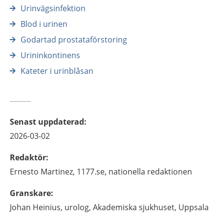
Urinvägsinfektion
Blod i urinen
Godartad prostataförstoring
Urininkontinens
Kateter i urinblåsan
Senast uppdaterad
:
2026-03-02
Redaktör
:
Ernesto
Martinez,
1177.se, nationella redaktionen
Granskare
:
Johan
Heinius,
urolog,
Akademiska sjukhuset,
Uppsala