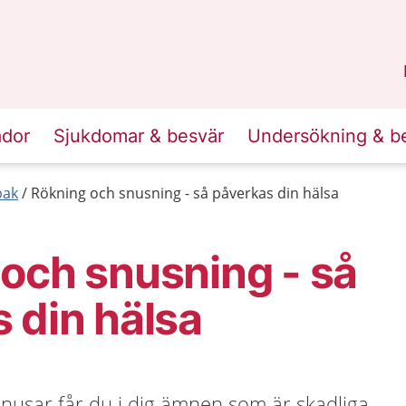
n
Skåne
.
ador
Sjukdomar & besvär
Undersökning & b
bak
Rökning och snusning - så påverkas din hälsa
och snusning - så
 din hälsa
snusar får du i dig ämnen som är skadliga