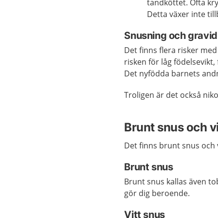
tandköttet. Ofta k
Detta växer inte ti
Snusning och gravid
Det finns flera risker me
risken för låg födelsevikt,
Det nyfödda barnets andn
Troligen är det också nik
Brunt snus och vi
Det finns brunt snus och v
Brunt snus
Brunt snus kallas även to
gör dig beroende.
Vitt snus