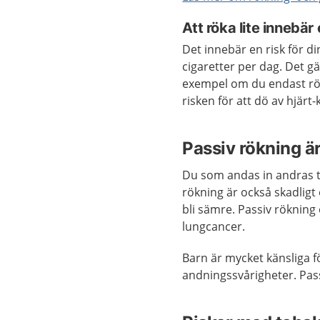
Att röka lite innebär
Det innebär en risk för d
cigaretter per dag. Det gä
exempel om du endast röke
risken för att dö av hjär
Passiv rökning ä
Du som andas in andras to
rökning är också skadligt 
bli sämre. Passiv rökning 
lungcancer.
Barn är mycket känsliga fö
andningssvårigheter. Pass