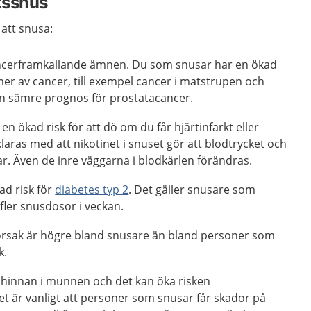
kssnus
 att snusa:
ancerframkallande ämnen. Du som snusar har en ökad
ormer av cancer, till exempel cancer i matstrupen och
n sämre prognos för prostatacancer.
n ökad risk för att dö om du får hjärtinfarkt eller
klaras med att nikotinet i snuset gör att blodtrycket och
r. Även de inre väggarna i blodkärlen förändras.
ad risk för
diabetes typ 2
. Det gäller snusare som
fler snusdosor i veckan.
orsak är högre bland snusare än bland personer som
k.
hinnan i munnen och det kan öka risken
Det är vanligt att personer som snusar får skador på