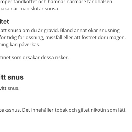
rymper tandköttet och hamnar närmare tandhalsen.
llbaka när man slutar snusa.
itet
d att snusa om du är gravid. Bland annat ökar snusning
 för tidig förlossning, missfall eller att fostret dör i magen.
ing kan påverkas.
otinet som orsakar dessa risker.
tt snus
itt snus.
bakssnus. Det innehåller tobak och giftet nikotin som lätt