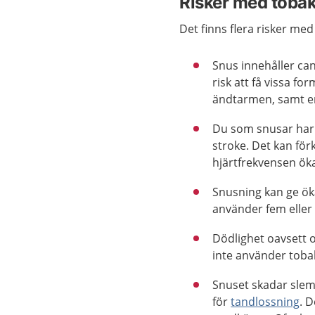
Risker med toba
Det finns flera risker med
Snus innehåller c
risk att få vissa f
ändtarmen, samt e
Du som snusar har e
stroke. Det kan för
hjärtfrekvensen öka
Snusning kan ge ök
använder fem eller 
Dödlighet oavsett 
inte använder toba
Snuset skadar slem
för
tandlossning
. 