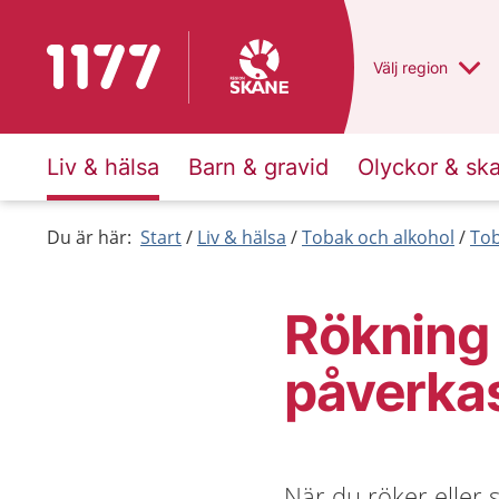
Till startsidan för 1177
Du har valt regio
Välj
en annan
region
Liv & hälsa
Barn & gravid
Olyckor & sk
Du är här:
Start
Liv & hälsa
Tobak och alkohol
To
Rökning 
påverkas
När du röker eller 