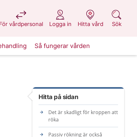
på 1177.se
på 1177.se
på 1177.se
på 1177.se
För vårdpersonal
Logga in
Hitta vård
Sök
ehandling
Så fungerar vården
Hitta på sidan
Det är skadligt för kroppen att
röka
Passiv rökning är också