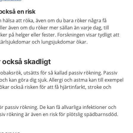
 också en risk
in hälsa att röka, även om du bara röker några få
ller även om du röker mer sällan än varje dag, till
r på helger eller fester. Forskningen visar tydligt att
t-kärlsjukdomar och lungsjukdomar ökar.
r också skadligt
baksrök, utsätts för så kallad passiv rökning. Passiv
och kan göra dig sjuk. Allergi och astma kan till exempel
ökar också risken för att få hjärtinfarkt, stroke och
r passiv rökning. De kan få allvarliga infektioner och
iv rökning är även en risk för plötslig spädbarnsdöd.