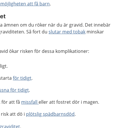
möjligheten att få barn
.
tet
iga ämnen om du röker när du är gravid. Det innebär
graviditeten. Så fort du
slutar med tobak
minskar
vid ökar risken för dessa komplikationer:
igt.
starta
för tidigt
.
sna för tidigt
.
 för att få
missfall
eller att fostret dör i magen.
risk att dö i
plötslig spädbarnsdöd
.
raviditet
.