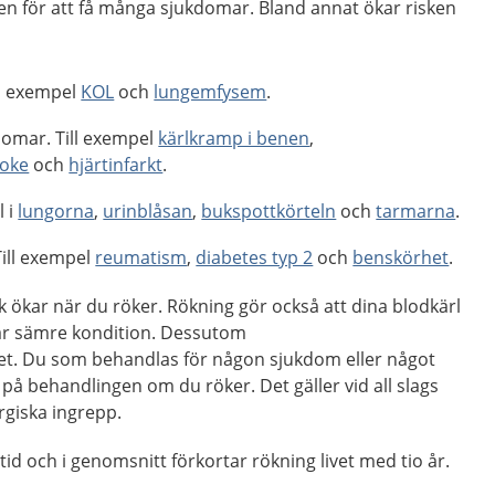
en för att få många sjukdomar. Bland annat ökar risken
ll exempel
KOL
och
lungemfysem
.
domar. Till exempel
kärlkramp i benen
,
roke
och
hjärtinfarkt
.
l i
lungorna
,
urinblåsan
,
bukspottkörteln
och
tarmarna
.
ill exempel
reumatism
,
diabetes typ 2
och
benskörhet
.
ck ökar när du röker. Rökning gör också att dina blodkärl
får sämre kondition. Dessutom
t. Du som behandlas för någon sjukdom eller något
 på behandlingen om du röker. Det gäller vid all slags
rgiska ingrepp.
id och i genomsnitt förkortar rökning livet med tio år.