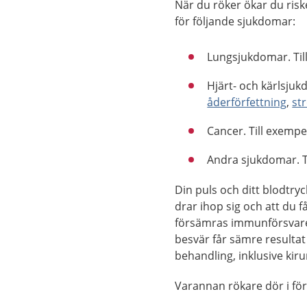
När du röker ökar du risk
för följande sjukdomar:
Lungsjukdomar. Ti
Hjärt- och kärlsjuk
åderförfettning
,
st
Cancer. Till exempe
Andra sjukdomar. T
Din puls och ditt blodtry
drar ihop sig och att du 
försämras immunförsvare
besvär får sämre resultat
behandling, inklusive kiru
Varannan rökare dör i fört