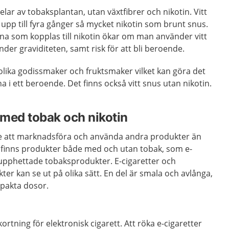
delar av tobaksplantan, utan växtfibrer och nikotin. Vitt
 upp till fyra gånger så mycket nikotin som brunt snus.
erna som kopplas till nikotin ökar om man använder vitt
under graviditeten, samt risk för att bli beroende.
olika godissmaker och fruktsmaker vilket kan göra det
na i ett beroende. Det finns också vitt snus utan nikotin.
med tobak och nikotin
gare att marknadsföra och använda andra produkter än
t finns produkter både med och utan tobak, som e-
 upphettade tobaksprodukter. E-cigaretter och
r kan se ut på olika sätt. En del är smala och avlånga,
pakta dosor.
kortning för elektronisk cigarett. Att röka e-cigaretter