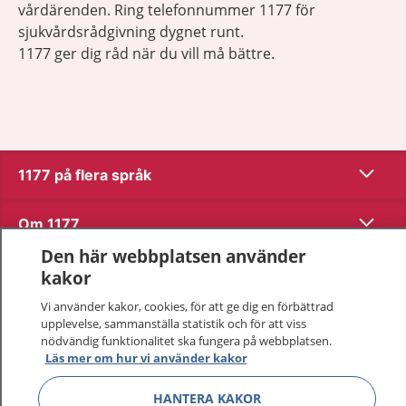
vårdärenden. Ring telefonnummer 1177 för
sjukvårdsrådgivning dygnet runt.
1177 ger dig råd när du vill må bättre.
Visa inn
1177 på flera språk
Visa inn
Om 1177
Den här webbplatsen använder
Visa inn
Kontakt
kakor
Vi använder kakor, cookies, för att ge dig en förbättrad
upplevelse, sammanställa statistik och för att viss
Behandling av personuppgifter
nödvändig funktionalitet ska fungera på webbplatsen.
Läs mer om hur vi använder kakor
Hantering av kakor
HANTERA KAKOR