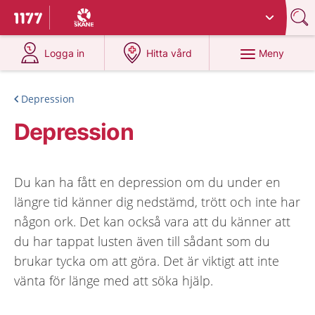
Du har valt region
Skåne
.
Till startsidan för 1177
på 1177.se
på 1177.se
Meny
Logga in
Hitta vård
Depression
Depression
Du kan ha fått en depression om du under en
längre tid känner dig nedstämd, trött och inte har
någon ork. Det kan också vara att du känner att
du har tappat lusten även till sådant som du
brukar tycka om att göra. Det är viktigt att inte
vänta för länge med att söka hjälp.