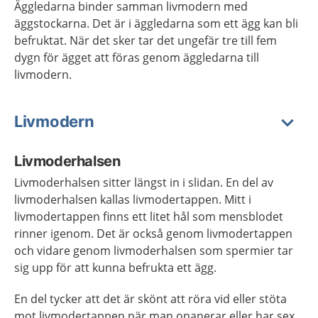
Äggledarna binder samman livmodern med
äggstockarna. Det är i äggledarna som ett ägg kan bli
befruktat. När det sker tar det ungefär tre till fem
dygn för ägget att föras genom äggledarna till
livmodern.
Livmodern
Livmoderhalsen
Livmoderhalsen
sitter längst in i slidan.
En del av
livmoderhalsen kallas livmodertappen
.
Mitt i
livmodertappen finns ett litet hål som mensblodet
rinner igenom. Det är också genom livmodertappen
och vidare genom livmoderhalsen som spermier tar
sig upp för att kunna befrukta ett ägg.
En del tycker att det är skönt att röra vid eller stöta
mot livmodertappen när man onanerar eller har sex