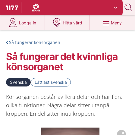
Du har valt region
Skåne
.
Till startsidan för 1177
på 1177.se
på 1177.se
Meny
Logga in
Hitta vård
Så fungerar könsorganen
Så fungerar det kvinnliga
könsorganet
Svenska
Lättläst svenska
Könsorganen består av flera delar och har flera
olika funktioner. Några delar sitter utanpå
kroppen. En del sitter inuti kroppen.