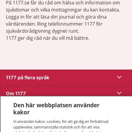
På 1177.se får du råd om hälsa och information om
sjukdomar och vilka mottagningar du kan kontakta.
Logga in för att läsa din journal och göra dina
vårdärenden. Ring telefonnummer 1177 för
sjukvårdsrådgivning dygnet runt.
1177 ger dig råd när du vill må bättre.
Visa inn
1177 på flera språk
Visa inn
Om 1177
Den här webbplatsen använder
Visa inn
Kontakt
kakor
Vi använder kakor, cookies, för att ge dig en förbättrad
upplevelse, sammanställa statistik och för att viss
Behandling av personuppgifter