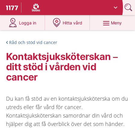
Du har valt region
Skåne
.
Till startsidan för 1177
på 1177.se
på 1177.se
Meny
Logga in
Hitta vård
Råd och stöd vid cancer
Kontaktsjuksköterskan –
ditt stöd i vården vid
cancer
Du kan få stöd av en kontaktsjuksköterska om du
utreds eller får vård för cancer.
Kontaktsjuksköterskan samordnar din vård och
hjälper dig att få överblick över det som händer.