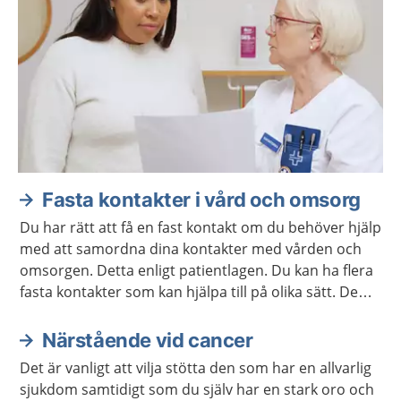
Fasta kontakter i vård och omsorg
Du har rätt att få en fast kontakt om du behöver hjälp
med att samordna dina kontakter med vården och
omsorgen. Detta enligt patientlagen. Du kan ha flera
fasta kontakter som kan hjälpa till på olika sätt. De
ska samarbeta så att du får en mer sammanhållen
vård och omsorg.
Närstående vid cancer
Det är vanligt att vilja stötta den som har en allvarlig
sjukdom samtidigt som du själv har en stark oro och