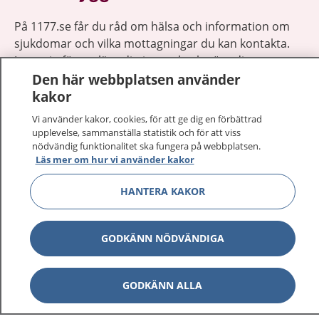
På 1177.se får du råd om hälsa och information om
sjukdomar och vilka mottagningar du kan kontakta.
Logga in för att läsa din journal och göra dina
Den här webbplatsen använder
vårdärenden. Ring telefonnummer 1177 för
kakor
sjukvårdsrådgivning dygnet runt.
1177 ger dig råd när du vill må bättre.
Vi använder kakor, cookies, för att ge dig en förbättrad
upplevelse, sammanställa statistik och för att viss
nödvändig funktionalitet ska fungera på webbplatsen.
Läs mer om hur vi använder kakor
HANTERA KAKOR
Visa inn
1177 på flera språk
GODKÄNN NÖDVÄNDIGA
Visa inn
Om 1177
Visa inn
Kontakt
GODKÄNN ALLA