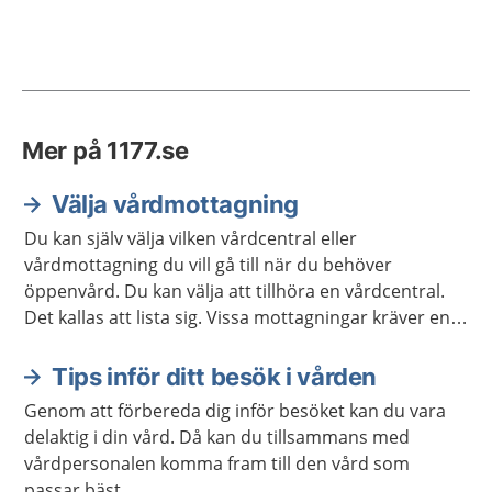
Mer på 1177.se
Välja vårdmottagning
Du kan själv välja vilken vårdcentral eller
vårdmottagning du vill gå till när du behöver
öppenvård. Du kan välja att tillhöra en vårdcentral.
Det kallas att lista sig. Vissa mottagningar kräver en
remiss. Ibland kan du skriva en egen vårdbegäran för
att boka tid på en mottagning.
Tips inför ditt besök i vården
Genom att förbereda dig inför besöket kan du vara
delaktig i din vård. Då kan du tillsammans med
vårdpersonalen komma fram till den vård som
passar bäst.