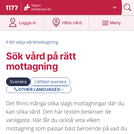
Du har valt region
Jönköpings län
.
Till startsidan för 1177
på 1177.se
på 1177.se
Meny
Logga in
Hitta vård
Att välja vårdmottagning
Sök vård på rätt
mottagning
Svenska
Lättläst svenska
OTHER LANGUAGES
Det finns många olika slags mottagningar där du
kan söka vård. Den här texten beskriver de
vanligaste. Här får du också veta vilken
mottagning som passar bäst beroende på vad du