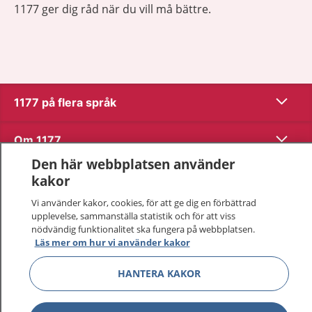
1177 ger dig råd när du vill må bättre.
Visa inn
1177 på flera språk
Visa inn
Om 1177
Den här webbplatsen använder
Visa inn
Kontakt
kakor
Vi använder kakor, cookies, för att ge dig en förbättrad
upplevelse, sammanställa statistik och för att viss
Behandling av personuppgifter
nödvändig funktionalitet ska fungera på webbplatsen.
Läs mer om hur vi använder kakor
Hantering av kakor
HANTERA KAKOR
Inställningar för kakor