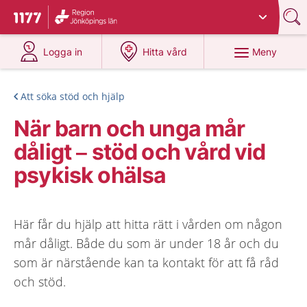
Du har valt region
Jönköpings län
.
Till startsidan för 1177
på 1177.se
på 1177.se
Meny
Logga in
Hitta vård
Att söka stöd och hjälp
När barn och unga mår
dåligt – stöd och vård vid
psykisk ohälsa
Här får du hjälp att hitta rätt i vården om någon
mår dåligt. Både du som är under 18 år och du
som är närstående kan ta kontakt för att få råd
och stöd.