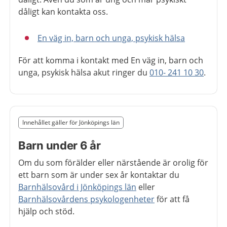
dåligt kan kontakta oss.
En väg in, barn och unga, psykisk hälsa
För att komma i kontakt med En väg in, barn och
unga, psykisk hälsa akut ringer du
010- 241 10 30
.
Slut på det regionala tillägget från region Jönköpings l
Innehållet gäller för Jönköpings län
Nedan innehåll gäller region Jönköpings län
Barn under 6 år
Om du som förälder eller närstående är orolig för
ett barn som är under sex år kontaktar du
Barnhälsovård i Jönköpings län
eller
Barnhälsovårdens psykologenheter
för att få
hjälp och stöd.