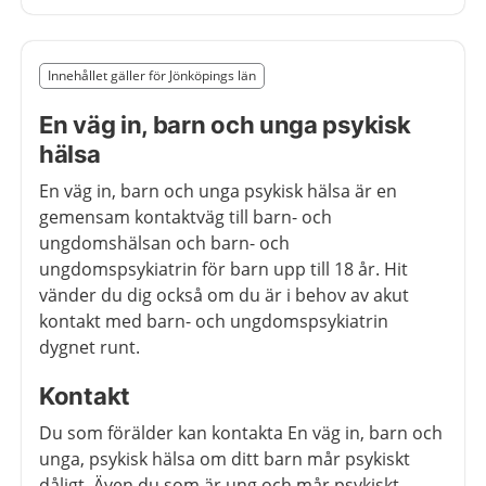
Slut på det regionala tillägget från region Jönköpings l
Innehållet gäller för Jönköpings län
Nedan innehåll gäller region Jönköpings län
En väg in, barn och unga psykisk
hälsa
En väg in, barn och unga psykisk hälsa är en
gemensam kontaktväg till barn- och
ungdomshälsan och barn- och
ungdomspsykiatrin för barn upp till 18 år. Hit
vänder du dig också om du är i behov av akut
kontakt med barn- och ungdomspsykiatrin
dygnet runt.
Kontakt
Du som förälder kan kontakta En väg in, barn och
unga, psykisk hälsa om ditt barn mår psykiskt
dåligt. Även du som är ung och mår psykiskt