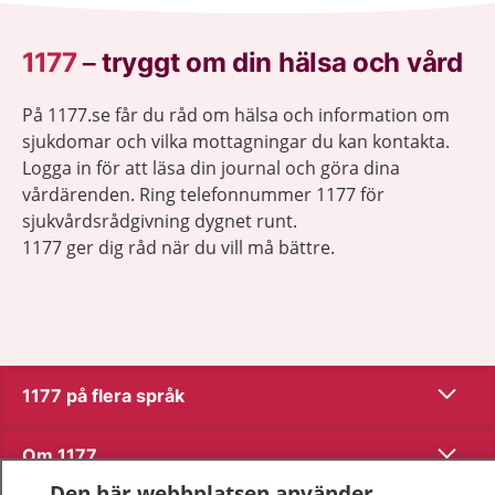
1177
–
tryggt om din hälsa och vård
På 1177.se får du råd om hälsa och information om
sjukdomar och vilka mottagningar du kan kontakta.
Logga in för att läsa din journal och göra dina
vårdärenden. Ring telefonnummer 1177 för
sjukvårdsrådgivning dygnet runt.
1177 ger dig råd när du vill må bättre.
Visa inn
1177 på flera språk
Visa inn
Om 1177
Den här webbplatsen använder