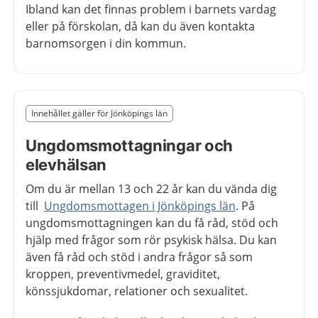
Ibland kan det finnas problem i barnets vardag
eller på förskolan, då kan du även kontakta
barnomsorgen i din kommun.
Slut på det regionala tillägget från region Jönköpings l
Innehållet gäller för Jönköpings län
Nedan innehåll gäller region Jönköpings län
Ungdomsmottagningar och
elevhälsan
Om du är mellan 13 och 22 år kan du vända dig
till
Ungdomsmottagen i Jönköpings län
. På
ungdomsmottagningen kan du få råd, stöd och
hjälp med frågor som rör psykisk hälsa. Du kan
även få råd och stöd i andra frågor så som
kroppen, preventivmedel, graviditet,
könssjukdomar, relationer och sexualitet.