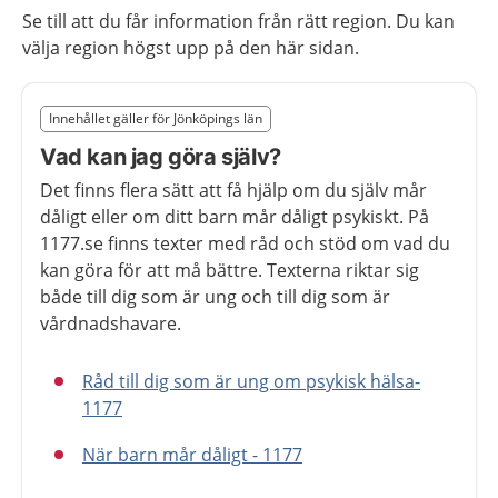
Se till att du får information från rätt region. Du kan
välja region högst upp på den här sidan.
Slut på det regionala tillägget från region Jönköpings l
Innehållet gäller för Jönköpings län
Nedan innehåll gäller region Jönköpings län
Vad kan jag göra själv?
Det finns flera sätt att få hjälp om du själv mår
dåligt eller om ditt barn mår dåligt psykiskt. På
1177.se finns texter med råd och stöd om vad du
kan göra för att må bättre. Texterna riktar sig
både till dig som är ung och till dig som är
vårdnadshavare.
Råd till dig som är ung om psykisk hälsa-
1177
När barn mår dåligt - 1177