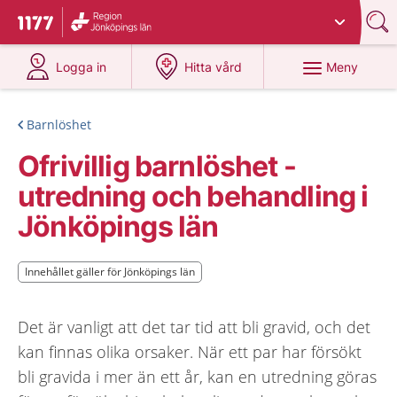
Du har valt region
Jönköpings län
.
Till startsidan för 1177
på 1177.se
på 1177.se
Meny
Logga in
Hitta vård
Barnlöshet
Ofrivillig barnlöshet -
utredning och behandling i
Jönköpings län
Innehållet gäller för Jönköpings län
Innehållet gäller för Jönköpings län
Det är vanligt att det tar tid att bli gravid, och det
kan finnas olika orsaker. När ett par har försökt
bli gravida i mer än ett år, kan en utredning göras