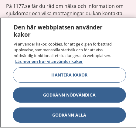
På 1177.se får du råd om hälsa och information om
sjukdomar och vilka mottagningar du kan kontakta.
Logga in för att läsa din journal och göra dina
Den här webbplatsen använder
vårdärenden. Ring telefonnummer 1177 för
kakor
sjukvårdsrådgivning dygnet runt.
1177 ger dig råd när du vill må bättre.
Vi använder kakor, cookies, för att ge dig en förbättrad
upplevelse, sammanställa statistik och för att viss
nödvändig funktionalitet ska fungera på webbplatsen.
Läs mer om hur vi använder kakor
HANTERA KAKOR
Visa inn
1177 på flera språk
GODKÄNN NÖDVÄNDIGA
Visa inn
Om 1177
Visa inn
GODKÄNN ALLA
Kontakt