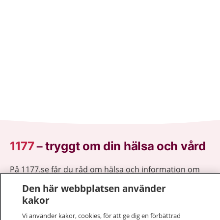
1177
–
tryggt om din hälsa och vård
På 1177.se får du råd om hälsa och information om
sjukdomar och vilka mottagningar du kan kontakta.
Den här webbplatsen använder
Logga in för att läsa din journal och göra dina
kakor
vårdärenden. Ring telefonnummer 1177 för
sjukvårdsrådgivning dygnet runt.
Vi använder kakor, cookies, för att ge dig en förbättrad