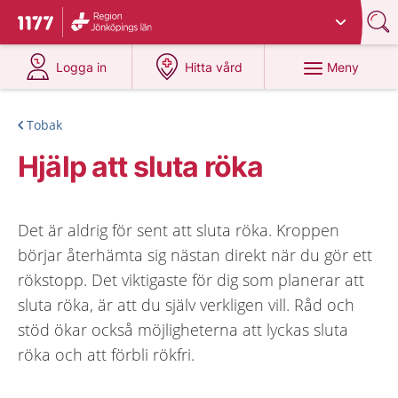
Du har valt region
Jönköpings län
.
Till startsidan för 1177
på 1177.se
på 1177.se
Meny
Logga in
Hitta vård
Tobak
Hjälp att sluta röka
Det är aldrig för sent att sluta röka. Kroppen
börjar återhämta sig nästan direkt när du gör ett
rökstopp. Det viktigaste för dig som planerar att
sluta röka, är att du själv verkligen vill. Råd och
stöd ökar också möjligheterna att lyckas sluta
röka och att förbli rökfri.