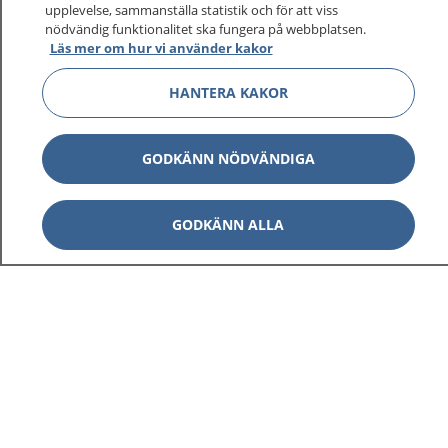
upplevelse, sammanställa statistik och för att viss
1177 ger dig råd när du vill må bättre.
nödvändig funktionalitet ska fungera på webbplatsen.
Läs mer om hur vi använder kakor
HANTERA KAKOR
Visa inn
1177 på flera språk
GODKÄNN NÖDVÄNDIGA
Visa inn
Om 1177
GODKÄNN ALLA
Visa inn
Kontakt
Behandling av personuppgifter
Hantering av kakor
Inställningar för kakor