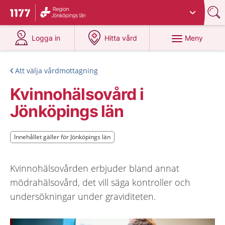
Du har valt region
Jönköpings län
.
Till startsidan för 1177
på 1177.se
på 1177.se
Meny
Logga in
Hitta vård
Att välja vårdmottagning
Kvinnohälsovård i
Jönköpings län
Innehållet gäller för Jönköpings län
Innehållet gäller för Jönköpings län
Kvinnohälsovården erbjuder bland annat
mödrahälsovård, det vill säga kontroller och
undersökningar under graviditeten.