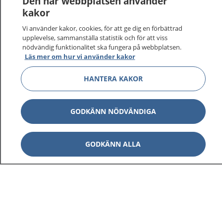
Den här webbplatsen använder
kakor
Vi använder kakor, cookies, för att ge dig en förbättrad
upplevelse, sammanställa statistik och för att viss
1177
–
tryggt om din hälsa och vård
nödvändig funktionalitet ska fungera på webbplatsen.
Läs mer om hur vi använder kakor
På 1177.se får du råd om hälsa och information om
sjukdomar och vilka mottagningar du kan kontakta.
HANTERA KAKOR
Logga in för att läsa din journal och göra dina
vårdärenden. Ring telefonnummer 1177 för
GODKÄNN NÖDVÄNDIGA
sjukvårdsrådgivning dygnet runt.
1177 ger dig råd när du vill må bättre.
GODKÄNN ALLA
Visa inn
1177 på flera språk
Visa inn
Om 1177