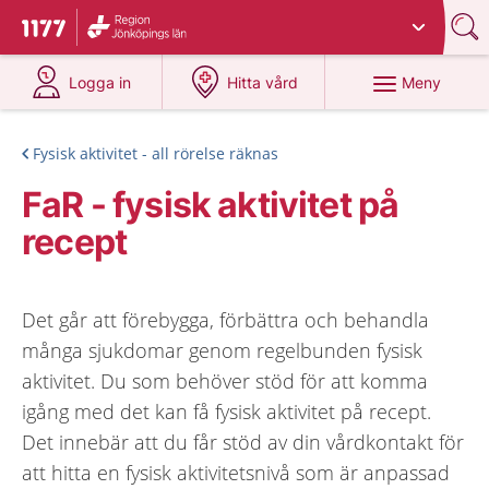
Du har valt region
Jönköpings län
.
Till startsidan för 1177
på 1177.se
på 1177.se
Meny
Logga in
Hitta vård
Fysisk aktivitet - all rörelse räknas
FaR - fysisk aktivitet på
recept
Det går att förebygga, förbättra och behandla
många sjukdomar genom regelbunden fysisk
aktivitet. Du som behöver stöd för att komma
igång med det kan få fysisk aktivitet på recept.
Det innebär att du får stöd av din vårdkontakt för
att hitta en fysisk aktivitetsnivå som är anpassad