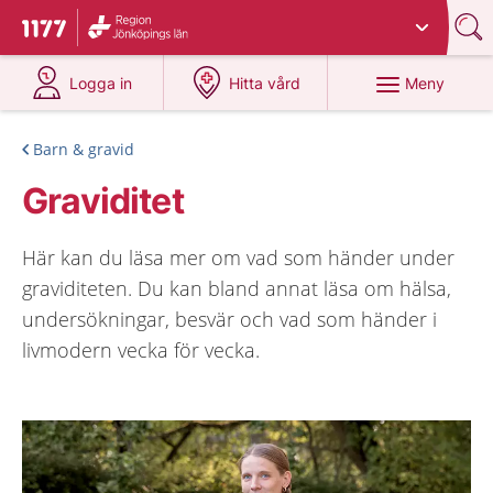
Du har valt region
Jönköpings län
.
Till startsidan för 1177
på 1177.se
på 1177.se
Meny
Logga in
Hitta vård
Barn & gravid
Graviditet
Här kan du läsa mer om vad som händer under
graviditeten. Du kan bland annat läsa om hälsa,
undersökningar, besvär och vad som händer i
livmodern vecka för vecka.