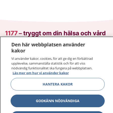
1177
–
tryggt om din hälsa och vård
Den här webbplatsen använder
På 1177.se får du råd om hälsa och information om
kakor
sjukdomar och vilka mottagningar du kan kontakta.
Logga in för att läsa din journal och göra dina
Vi använder kakor, cookies, för att ge dig en förbättrad
vårdärenden. Ring telefonnummer 1177 för
upplevelse, sammanställa statistik och för att viss
nödvändig funktionalitet ska fungera på webbplatsen.
sjukvårdsrådgivning dygnet runt.
Läs mer om hur vi använder kakor
1177 ger dig råd när du vill må bättre.
HANTERA KAKOR
GODKÄNN NÖDVÄNDIGA
Visa inn
1177 på flera språk