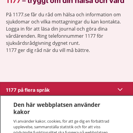
1177
–
tryggt om din hälsa och vård
På 1177.se får du råd om hälsa och information om
sjukdomar och vilka mottagningar du kan kontakta.
Logga in för att läsa din journal och göra dina
vårdärenden. Ring telefonnummer 1177 för
sjukvårdsrådgivning dygnet runt.
1177 ger dig råd när du vill må bättre.
Visa inn
1177 på flera språk
Visa inn
Den här webbplatsen använder
Om 1177
kakor
Visa inn
Vi använder kakor, cookies, för att ge dig en förbättrad
Kontakt
upplevelse, sammanställa statistik och för att viss
nödvändig funktionalitet ska fungera på webbplatsen.