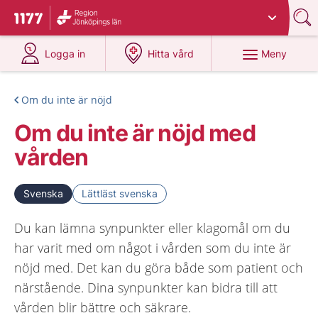
Du har valt region
Jönköpings län
.
Till startsidan för 1177
på 1177.se
på 1177.se
Meny
Logga in
Hitta vård
Om du inte är nöjd
Om du inte är nöjd med
vården
Svenska
Lättläst svenska
Du kan lämna synpunkter eller klagomål om du
har varit med om något i vården som du inte är
nöjd med. Det kan du göra både som patient och
närstående. Dina synpunkter kan bidra till att
vården blir bättre och säkrare.