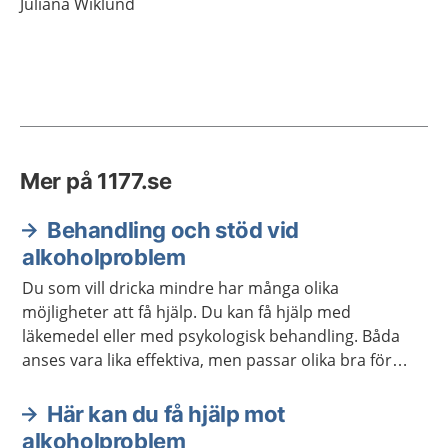
Juliana
Wiklund
Mer på 1177.se
Behandling och stöd vid
alkoholproblem
Du som vill dricka mindre har många olika
möjligheter att få hjälp. Du kan få hjälp med
läkemedel eller med psykologisk behandling. Båda
anses vara lika effektiva, men passar olika bra för
olika personer. Behandlingar kan också kombineras.
En del får bra stöd i självhjälpsgrupper.
Här kan du få hjälp mot
alkoholproblem