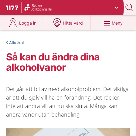
Du har valt region
Jönköpings län
.
Till startsidan för 1177
på 1177.se
på 1177.se
Meny
Logga in
Hitta vård
Alkohol
Så kan du ändra dina
alkoholvanor
Det går att bli av med alkoholproblem. Det viktiga
är att du själv vill ha en förändring. Det räcker
inte att andra vill att du ska sluta. Många kan
ändra vanor utan behandling.