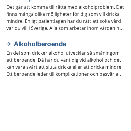
Det går att komma till rätta med alkoholproblem. Det
finns många olika möjligheter för dig som vill dricka
mindre. Enligt patientlagen har du rätt att söka vård
var du vill i Sverige. Alla som arbetar inom vården har
tystnadsplikt.
Alkoholberoende
En del som dricker alkohol utvecklar så småningom
ett beroende. Då har du vant dig vid alkohol och det
kan vara svårt att sluta dricka eller att dricka mindre.
Ett beroende leder till komplikationer och besvär av
olika slag. Det finns bra metoder för att bli av med ett
alkoholberoende.