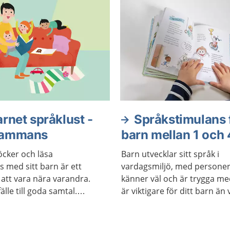
rnet språklust -
Språkstimulans 
lsammans
barn mellan 1 och 
böcker och läsa
Barn utvecklar sitt språk i
 med sitt barn är ett
vardagsmiljö, med personer
t att vara nära varandra.
känner väl och är trygga me
fälle till goda samtal.
är viktigare för ditt barn än
rättande och läsning
är! Här hittar du några tips
 barnets språkutveckling.
du kan anpassa ditt sätt att
r sin fantasi, kreativitet,
får ditt barn fler ledtrådar ti