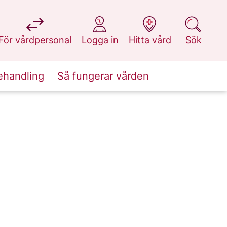
på 1177.se
på 1177.se
på 1177.se
på 1177.se
För vårdpersonal
Logga in
Hitta vård
Sök
ehandling
Så fungerar vården