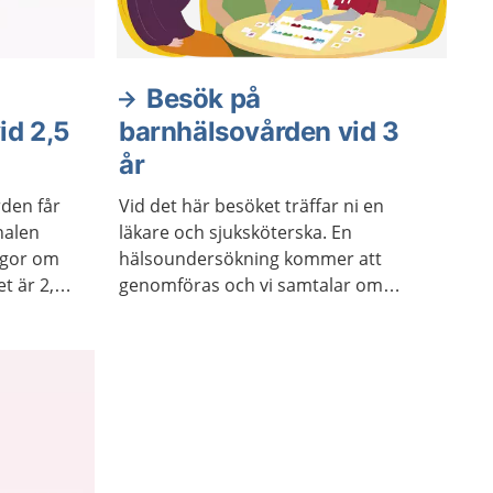
Besök på
id 2,5
barnhälsovården vid 3
år
rden får
Vid det här besöket träffar ni en
nalen
läkare och sjuksköterska. En
ågor om
hälsoundersökning kommer att
t är 2,5
genomföras och vi samtalar om
levnadsvanor och ert barns hälsa
och utveckling.