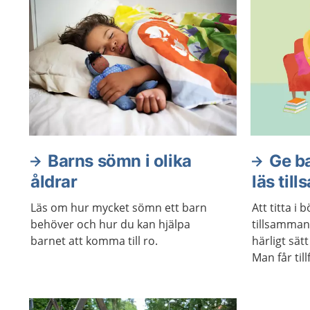
Barns sömn i olika
Ge ba
åldrar
läs til
Läs om hur mycket sömn ett barn
Att titta i 
behöver och hur du kan hjälpa
tillsammans
barnet att komma till ro.
härligt sät
Man får till
Böcker, be
stimulerar
Barnet träna