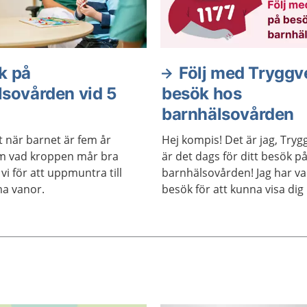
k på
Följ med Tryggv
lsovården vid 5
besök hos
barnhälsovården
t när barnet är fem år
Hej kompis! Det är jag, Tryg
om vad kroppen mår bra
är det dags för ditt besök p
 vi för att uppmuntra till
barnhälsovården! Jag har va
a vanor.
besök för att kunna visa dig
går till.