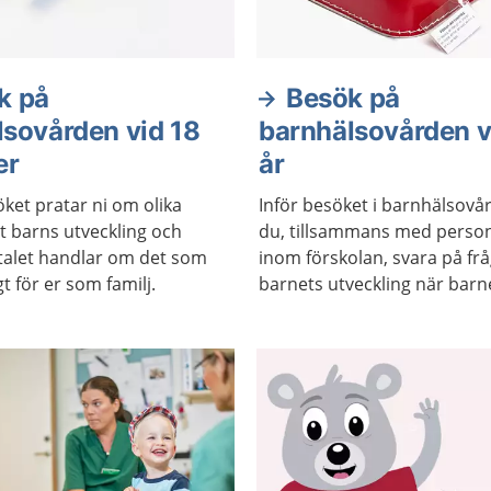
k på
Besök på
lsovården vid 18
barnhälsovården v
er
år
ket pratar ni om olika
Inför besöket i barnhälsovå
tt barns utveckling och
du, tillsammans med perso
talet handlar om det som
inom förskolan, svara på fr
gt för er som familj.
barnets utveckling när barne
år.