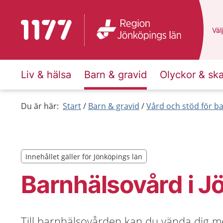
Till startsidan för 1177
Du 
Välj
Liv & hälsa
Barn & gravid
Olyckor & sk
Du är här:
Start
Barn & gravid
Vård och stöd för b
Innehållet gäller för Jönköpings län
Innehållet gäller för Jönköpings län
Barnhälsovård i J
Till barnhälsovården kan du vända dig m