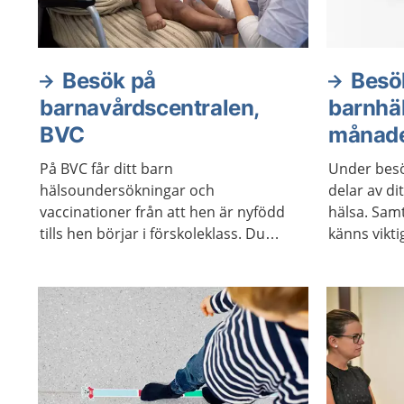
Besök på
Besö
barnavårdscentralen,
barnhä
BVC
månad
På BVC får ditt barn
Under besö
hälsoundersökningar och
delar av di
vaccinationer från att hen är nyfödd
hälsa. Sam
tills hen börjar i förskoleklass. Du
känns vikti
som förälder får stöd och råd om
barnets hälsa och utveckling.