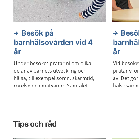
Besök på
Besö
barnhälsovården vid 4
barnhä
år
år
Under besöket pratar ni om olika
Vid besöke
delar av barnets utveckling och
pratar vi 
hälsa, till exempel sömn, skärmtid,
av. Det gör
rörelse och matvanor. Samtalet
hälsosamm
handlar om det som känns viktigt för
er som familj.
Tips och råd