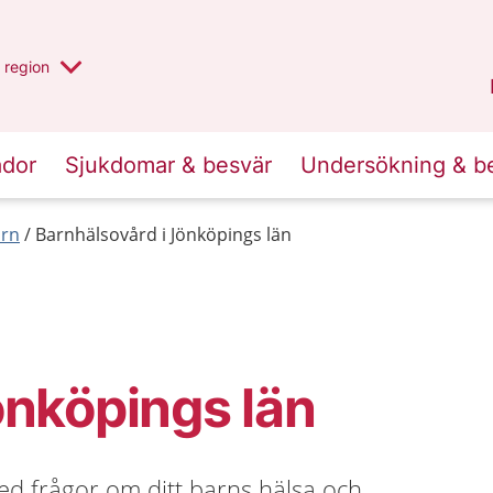
har valt region
en annan
region
Jönköpings län
.
ador
Sjukdomar & besvär
Undersökning & b
arn
Barnhälsovård i Jönköpings län
önköpings län
ed frågor om ditt barns hälsa och