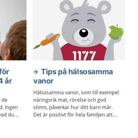
för
Tips på hälsosamma
4 år
vanor
Hälsosamma vanor, som till exempel
 de
näringsrik mat, rörelse och god
d. Ingen
sömn, påverkar hur ditt barn mår.
 vad du
Det är positivt för hela familjen att
 om hur
tillsammans skapa bra vanor. Men
 prata. Då
alla familjer har olika förutsättningar.
ll hur
Hur andra gör för att må bra kanske