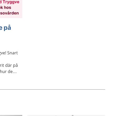
e på
gve! Snart
å
rit där på
 hur det