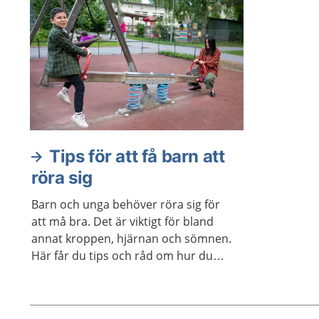
koncentrat
möjligheter
Tips för att få barn att
röra sig
Barn och unga behöver röra sig för
att må bra. Det är viktigt för bland
annat kroppen, hjärnan och sömnen.
Här får du tips och råd om hur du
kan göra för att få barn att röra sig
mer i vardagen.