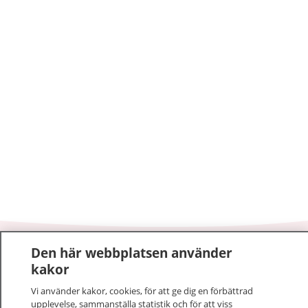
Den här webbplatsen använder
1177
–
tryggt om din hälsa och vård
kakor
På 1177.se får du råd om hälsa och information om
Vi använder kakor, cookies, för att ge dig en förbättrad
upplevelse, sammanställa statistik och för att viss
sjukdomar och vilka mottagningar du kan kontakta.