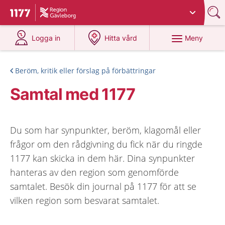
Du har valt region
Gävleborg
.
Till startsidan för 1177
på 1177.se
på 1177.se
Meny
Logga in
Hitta vård
Beröm, kritik eller förslag på förbättringar
Samtal med 1177
Du som har synpunkter, beröm, klagomål eller
frågor om den rådgivning du fick när du ringde
1177 kan skicka in dem här. Dina synpunkter
hanteras av den region som genomförde
samtalet. Besök din journal på 1177 för att se
vilken region som besvarat samtalet.