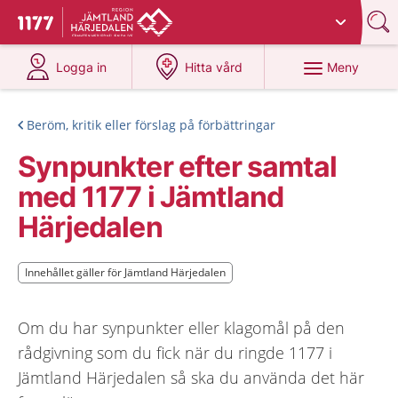
Du har valt region
Jämtland Härjedalen
.
Till startsidan för 1177
på 1177.se
på 1177.se
Meny
Logga in
Hitta vård
Beröm, kritik eller förslag på förbättringar
Synpunkter efter samtal
med 1177 i Jämtland
Härjedalen
Innehållet gäller för Jämtland Härjedalen
Innehållet gäller för Jämtland Härjedalen
Om du har synpunkter eller klagomål på den
rådgivning som du fick när du ringde 1177 i
Jämtland Härjedalen så ska du använda det här