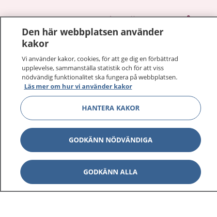
1177
–
tryggt om din hälsa och vård
Den här webbplatsen använder
kakor
På 1177.se får du råd om hälsa och information om
sjukdomar och vilka mottagningar du kan kontakta.
Vi använder kakor, cookies, för att ge dig en förbättrad
Logga in för att läsa din journal och göra dina
upplevelse, sammanställa statistik och för att viss
nödvändig funktionalitet ska fungera på webbplatsen.
vårdärenden. Ring telefonnummer 1177 för
Läs mer om hur vi använder kakor
sjukvårdsrådgivning dygnet runt.
1177 ger dig råd när du vill må bättre.
HANTERA KAKOR
GODKÄNN NÖDVÄNDIGA
Visa inn
1177 på flera språk
GODKÄNN ALLA
Visa inn
Om 1177
Visa inn