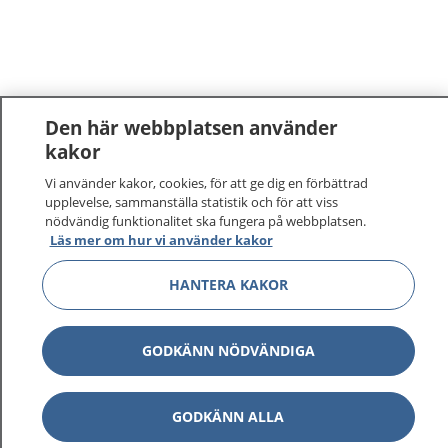
Den här webbplatsen använder
kakor
Vi använder kakor, cookies, för att ge dig en förbättrad
upplevelse, sammanställa statistik och för att viss
nödvändig funktionalitet ska fungera på webbplatsen.
Läs mer om hur vi använder kakor
1177
–
tryggt om din hälsa och vård
HANTERA KAKOR
På 1177.se får du råd om hälsa och information om
sjukdomar och vilka mottagningar du kan kontakta.
GODKÄNN NÖDVÄNDIGA
Logga in för att läsa din journal och göra dina
vårdärenden. Ring telefonnummer 1177 för
sjukvårdsrådgivning dygnet runt.
GODKÄNN ALLA
1177 ger dig råd när du vill må bättre.