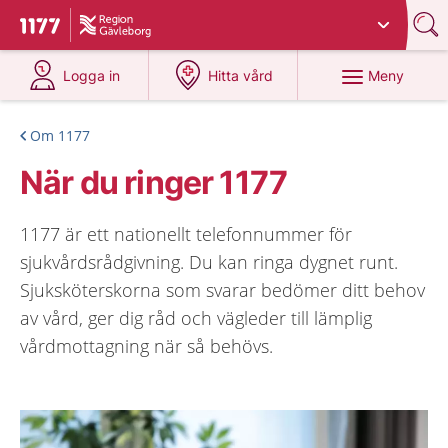
Du har valt region
Gävleborg
.
Till startsidan för 1177
på 1177.se
på 1177.se
Meny
Logga in
Hitta vård
Om 1177
När du ringer 1177
1177 är ett nationellt telefonnummer för
sjukvårdsrådgivning. Du kan ringa dygnet runt.
Sjuksköterskorna som svarar bedömer ditt behov
av vård, ger dig råd och vägleder till lämplig
vårdmottagning när så behövs.