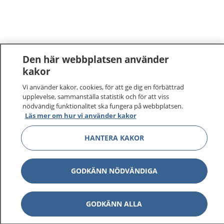
Den här webbplatsen använder
kakor
1177
–
tryggt om din hälsa och vård
Vi använder kakor, cookies, för att ge dig en förbättrad
upplevelse, sammanställa statistik och för att viss
nödvändig funktionalitet ska fungera på webbplatsen.
På 1177.se får du råd om hälsa och information om
Läs mer om hur vi använder kakor
sjukdomar och vilka mottagningar du kan kontakta.
Logga in för att läsa din journal och göra dina
HANTERA KAKOR
vårdärenden. Ring telefonnummer 1177 för
sjukvårdsrådgivning dygnet runt.
GODKÄNN NÖDVÄNDIGA
1177 ger dig råd när du vill må bättre.
GODKÄNN ALLA