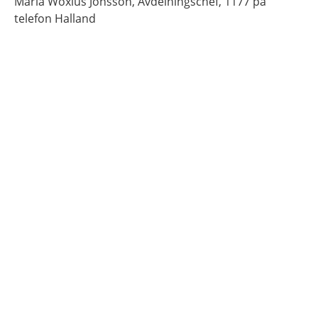
Maria
Woxius Jönsson,
Avdelningschef,
1177 på
telefon Halland