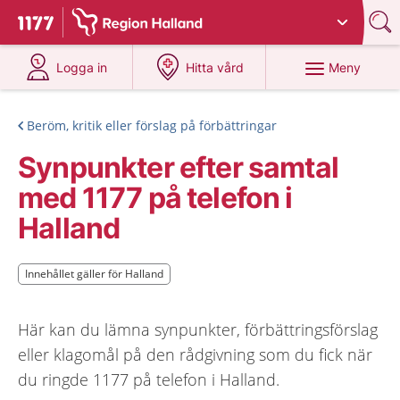
Du har valt region
Halland
.
Till startsidan för 1177
på 1177.se
på 1177.se
Meny
Logga in
Hitta vård
Beröm, kritik eller förslag på förbättringar
Synpunkter efter samtal
med 1177 på telefon i
Halland
Innehållet gäller för Halland
Innehållet gäller för Halland
Här kan du lämna synpunkter, förbättringsförslag
eller klagomål på den rådgivning som du fick när
du ringde 1177 på telefon i Halland.