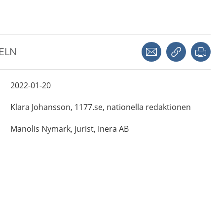
Dela via mejl
Kopiera län
Skr
KELN
2022-01-20
Klara
Johansson,
1177.se, nationella redaktionen
Manolis
Nymark,
jurist,
Inera AB