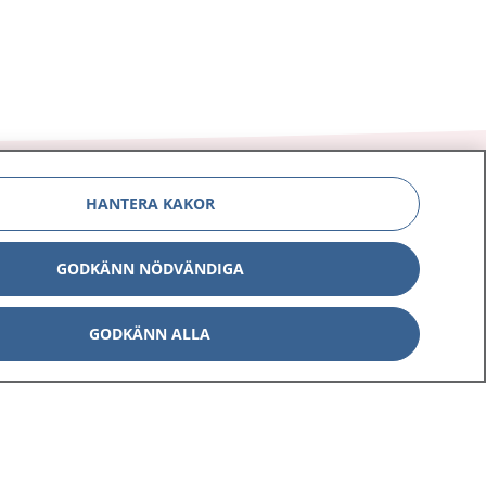
HANTERA KAKOR
GODKÄNN NÖDVÄNDIGA
Om 1177
Kontakt
E-tjänster
Press
GODKÄNN ALLA
Aktuellt
Digital tillgänglighet