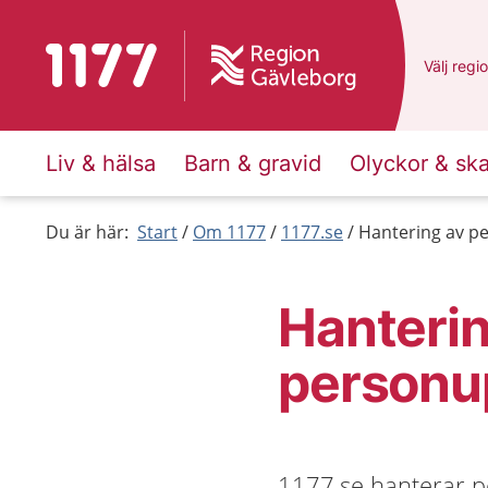
Till startsidan för 1177
Du har v
Välj
en a
regi
Liv & hälsa
Barn & gravid
Olyckor & sk
Du är här:
Start
Om 1177
1177.se
Hantering av pe
Hanterin
personup
1177.se hanterar pe