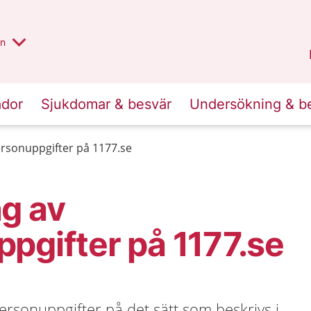
alt region
nnan
on
Gävleborg
.
ador
Sjukdomar & besvär
Undersökning & b
rsonuppgifter på 1177.se
g av
pgifter på 1177.se
rsonuppgifter på det sätt som beskrivs i