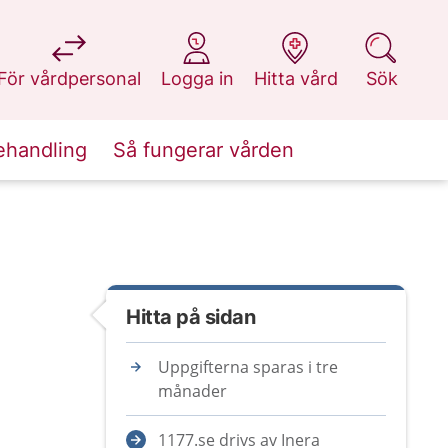
på 1177.se
på 1177.se
på 1177.se
på 1177.se
För vårdpersonal
Logga in
Hitta vård
Sök
ehandling
Så fungerar vården
Hitta på sidan
Uppgifterna sparas i tre
månader
1177.se drivs av Inera