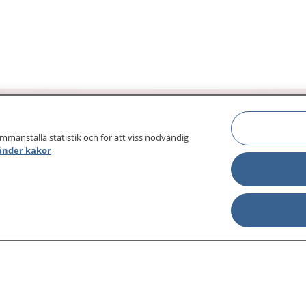
ammanställa statistik och för att viss nödvändig
änder kakor
sjukdomar och
Other languages
sa din journal
Lättläst svenska
 för