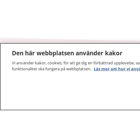
Den här webbplatsen använder kakor
1177
–
tryggt om din hälsa och vård
Vi använder kakor, cookies, för att ge dig en förbättrad upplevelse, s
funktionalitet ska fungera på webbplatsen.
Läs mer om hur vi anv
På 1177.se får du råd om hälsa och information om 
vilka mottagningar du kan kontakta. Logga in för att lä
och göra dina vårdärenden. Ring telefonnummer 1177
sjukvårdsrådgivning dygnet runt.
1177 ger dig råd när du vill må bättre.