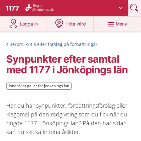
Du har valt region
Jönköpings län
.
Till startsidan för 1177
på 1177.se
på 1177.se
Meny
Logga in
Hitta vård
Beröm, kritik eller förslag på förbättringar
Synpunkter efter samtal
med 1177 i Jönköpings län
Innehållet gäller för Jönköpings län
Innehållet gäller för Jönköpings län
Har du har synpunkter, förbättringsförslag eller
klagomål på den rådgivning som du fick när du
ringde 1177 i Jönköpings län? På den här sidan
kan du skicka in dina åsikter.