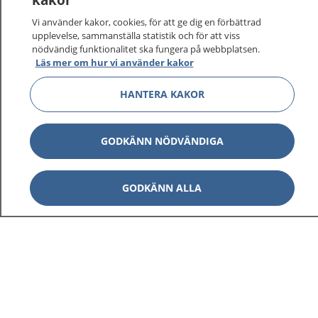
Vi använder kakor, cookies, för att ge dig en förbättrad
upplevelse, sammanställa statistik och för att viss
1177
–
tryggt om din hälsa och vård
nödvändig funktionalitet ska fungera på webbplatsen.
Läs mer om hur vi använder kakor
På 1177.se får du råd om hälsa och information om
sjukdomar och vilka mottagningar du kan kontakta.
HANTERA KAKOR
Logga in för att läsa din journal och göra dina
vårdärenden. Ring telefonnummer 1177 för
GODKÄNN NÖDVÄNDIGA
sjukvårdsrådgivning dygnet runt.
1177 ger dig råd när du vill må bättre.
GODKÄNN ALLA
Visa inn
1177 på flera språk
Visa inn
Om 1177