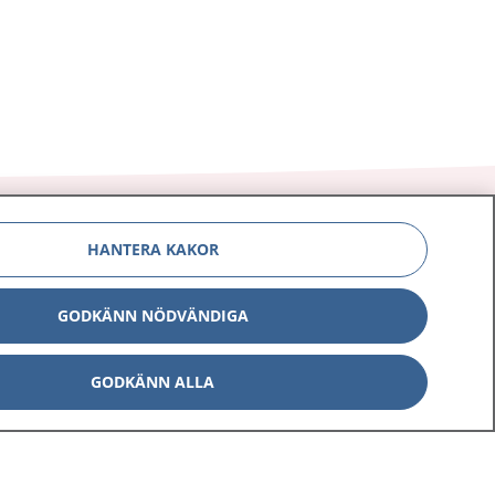
HANTERA KAKOR
Om 1177
Kontakt
GODKÄNN NÖDVÄNDIGA
E-tjänster
Press
GODKÄNN ALLA
Aktuellt
Digital tillgänglighet