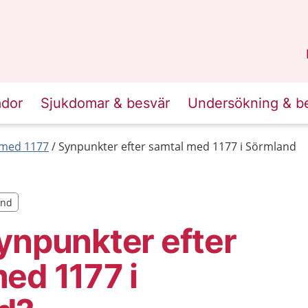
n
Sörmland
.
ador
Sjukdomar & besvär
Undersökning & b
 med 1177
Synpunkter efter samtal med 1177 i Sörmland
and
and
ynpunkter efter
ed 1177 i