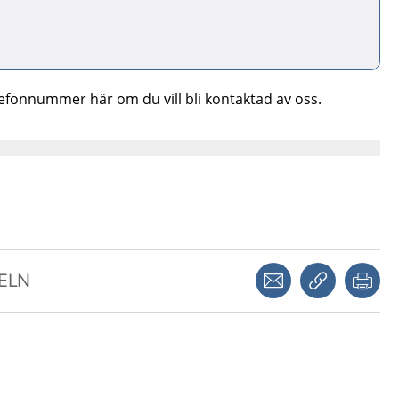
elefonnummer här om du vill bli kontaktad av oss.
Dela via mejl
Kopiera län
Skr
KELN