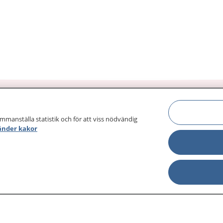
ammanställa statistik och för att viss nödvändig
änder kakor
sjukdomar och
Other languages
sa din journal
Lättläst svenska
 för