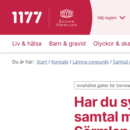
Till startsidan för 1177
Du har valt regio
Välj
en annan
region
Liv & hälsa
Barn & gravid
Olyckor & sk
Du är här:
Start
Kontakt
Lämna synpunkt
Samtal
Innehållet gäller för Sörml
Innehållet gäller för Sörml
Har du s
samtal m