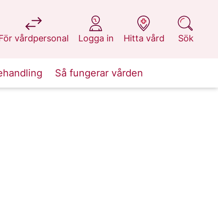
på 1177.se
på 1177.se
på 1177.se
på 1177.se
För vårdpersonal
Logga in
Hitta vård
Sök
ehandling
Så fungerar vården