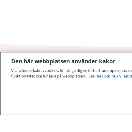
Den här webbplatsen använder kakor
1177
–
tryggt om din hälsa och vård
Vi använder kakor, cookies, för att ge dig en förbättrad upplevelse, s
funktionalitet ska fungera på webbplatsen.
Läs mer om hur vi anv
På 1177.se får du råd om hälsa och information om 
vilka mottagningar du kan kontakta. Logga in för att lä
och göra dina vårdärenden. Ring telefonnummer 1177
sjukvårdsrådgivning dygnet runt.
1177 ger dig råd när du vill må bättre.