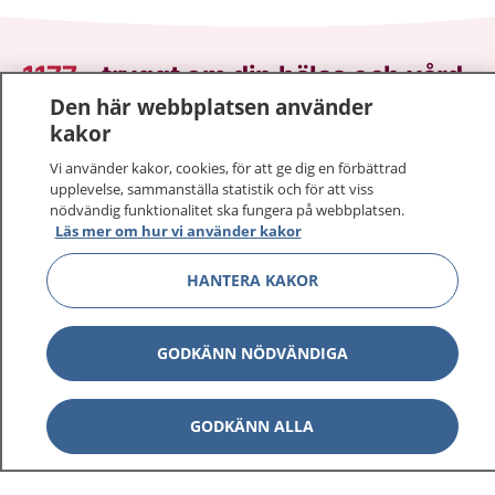
1177
–
tryggt om din hälsa och vård
Den här webbplatsen använder
På 1177.se får du råd om hälsa och information om
kakor
sjukdomar och vilka mottagningar du kan kontakta.
Vi använder kakor, cookies, för att ge dig en förbättrad
Logga in för att läsa din journal och göra dina
upplevelse, sammanställa statistik och för att viss
vårdärenden. Ring telefonnummer 1177 för
nödvändig funktionalitet ska fungera på webbplatsen.
Läs mer om hur vi använder kakor
sjukvårdsrådgivning dygnet runt.
1177 ger dig råd när du vill må bättre.
HANTERA KAKOR
GODKÄNN NÖDVÄNDIGA
Visa inn
1177 på flera språk
GODKÄNN ALLA
Visa inn
Om 1177