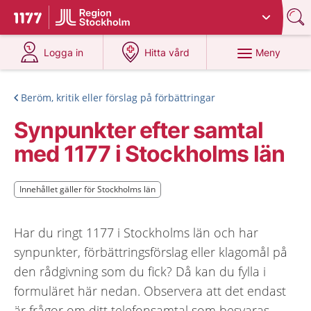
Du har valt region
Stockholms län
.
Till startsidan för 1177
på 1177.se
på 1177.se
Meny
Logga in
Hitta vård
Beröm, kritik eller förslag på förbättringar
Synpunkter efter samtal
med 1177 i Stockholms län
Innehållet gäller för Stockholms län
Innehållet gäller för Stockholms län
Har du ringt 1177 i Stockholms län och har
synpunkter, förbättringsförslag eller klagomål på
den rådgivning som du fick? Då kan du fylla i
formuläret här nedan. Observera att det endast
är frågor om ditt telefonsamtal som besvaras.