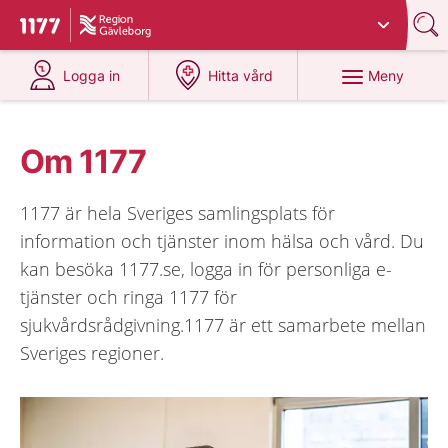
Du har valt region
Gävleborg
.
Till startsidan för 1177
på 1177.se
på 1177.se
Meny
Logga in
Hitta vård
Om 1177
1177 är hela Sveriges samlingsplats för
information och tjänster inom hälsa och vård. Du
kan besöka 1177.se, logga in för personliga e-
tjänster och ringa 1177 för
sjukvårdsrådgivning.1177 är ett samarbete mellan
Sveriges regioner.