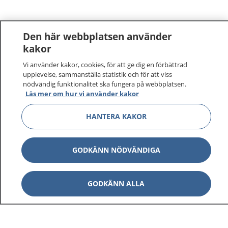
Den här webbplatsen använder
kakor
Vi använder kakor, cookies, för att ge dig en förbättrad
1177
–
tryggt om din hälsa och vård
upplevelse, sammanställa statistik och för att viss
nödvändig funktionalitet ska fungera på webbplatsen.
Läs mer om hur vi använder kakor
På 1177.se får du råd om hälsa och information om
sjukdomar och vilka mottagningar du kan kontakta.
HANTERA KAKOR
Logga in för att läsa din journal och göra dina
vårdärenden. Ring telefonnummer 1177 för
sjukvårdsrådgivning dygnet runt.
GODKÄNN NÖDVÄNDIGA
1177 ger dig råd när du vill må bättre.
GODKÄNN ALLA
Visa inn
1177 på flera språk