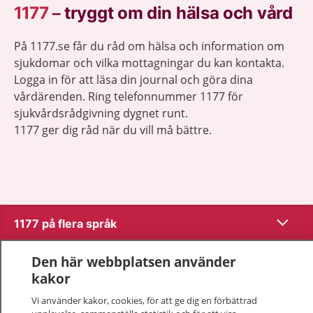
1177
–
tryggt om din hälsa och vård
På 1177.se får du råd om hälsa och information om
sjukdomar och vilka mottagningar du kan kontakta.
Logga in för att läsa din journal och göra dina
vårdärenden. Ring telefonnummer 1177 för
sjukvårdsrådgivning dygnet runt.
1177 ger dig råd när du vill må bättre.
Visa inn
1177 på flera språk
Visa inn
Den här webbplatsen använder
Om 1177
kakor
Visa inn
Kontakt
Vi använder kakor, cookies, för att ge dig en förbättrad