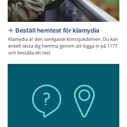
Beställ hemtest för klamydia
Klamydia är den vanligaste könssjukdomen. Du kan
enkelt testa dig hemma genom att logga in på 1177
och beställa ett test.