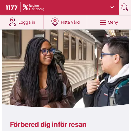
Du har valt region
Gävleborg
.
Till startsidan för 1177
på 1177.se
på 1177.se
Meny
Logga in
Hitta vård
1177
Förbered dig inför resan