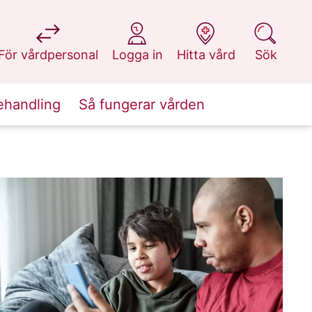
på 1177.se
på 1177.se
på 1177.se
på 1177.se
För vårdpersonal
Logga in
Hitta vård
Sök
ehandling
Så fungerar vården