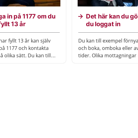
a in på 1177 om du
Det här kan du gö
fyllt 13 år
du loggat in
r fyllt 13 år kan själv
Du kan till exempel förny
 på 1177 och kontakta
och boka, omboka eller a
 olika sätt. Du kan till
tider. Olika mottagningar
a
olika tjänster.
t.