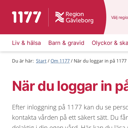
Till startsidan för 1177
Du har v
Välj
en a
regi
Liv & hälsa
Barn & gravid
Olyckor & sk
Du är här:
Start
Om 1177
När du loggar in på 1177
När du loggar in p
Efter inloggning på 1177 kan du se pers
kontakta vården på ett säkert sätt. Du få
delaktig i din egen vård. Här kan du läs