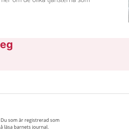
teg
l. Du som är registrerad som
å läsa barnets journal.