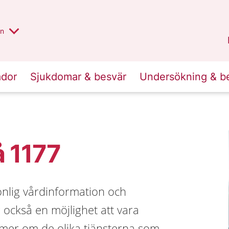
alt region
nnan
on
Gävleborg
.
ador
Sjukdomar & besvär
Undersökning & b
å 1177
onlig vårdinformation och
r också en möjlighet att vara
a mer om de olika tjänsterna som