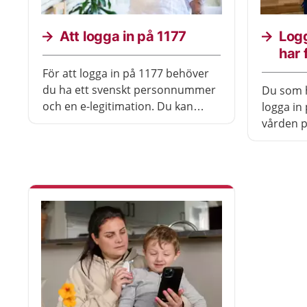
Att logga in på 1177
Logg
har 
För att logga in på 1177 behöver
du ha ett svenskt personnummer
Du som ha
och en e-legitimation. Du kan
logga in
använda BankID eller Freja+.
vården på
exempel boka en tid eller förny
ett recep