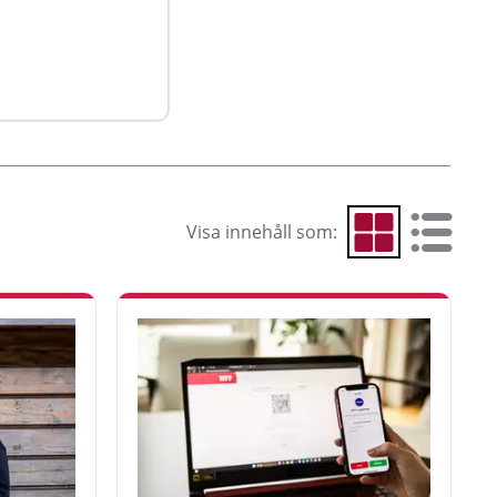
Visa innehåll som:
Visa som rutnät
Visa som 