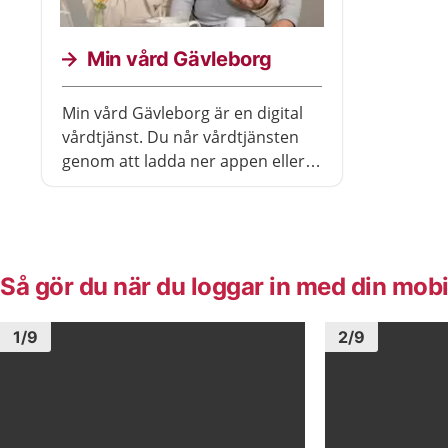
Min vård Gävleborg
Min vård Gävleborg är en digital
vårdtjänst. Du når vårdtjänsten
genom att ladda ner appen eller
genom webblänken. I Min vård
Gävleborg kan du söka vård och
ha digitala besök med vården i
Region Gävleborg.
Så gör du när du loggar in med din mobi
Bild
1
Bild
1
1
/
9
2
/
9