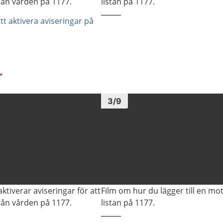
rån vården på 1177.
listan på 1177.
t aktivera aviseringar på
r
Bild
1
3
/
9
ktiverar aviseringar för att
Film om hur du lägger till en mot
rån vården på 1177.
listan på 1177.