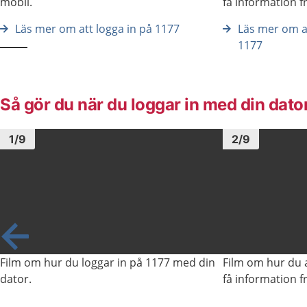
mobil.
få information f
Läs mer om att logga in på 1177
Läs mer om at
1177
Så gör du när du loggar in med din dato
Bild
1
Bild
1
1
/
9
2
/
9
de bild
Film om hur du loggar in på 1177 med din
Film om hur du a
dator.
få information f