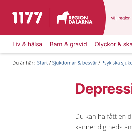
Till startsidan för 1177
Du har val
Välj
en ann
region
Liv & hälsa
Barn & gravid
Olyckor & sk
Du är här:
Start
Sjukdomar & besvär
Psykiska sju
Depress
Du kan ha fått en 
känner dig nedstämd