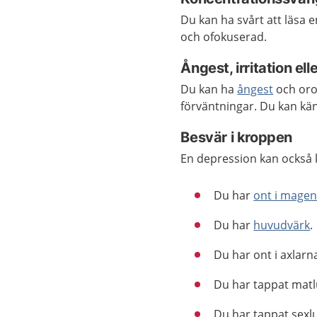
Du kan ha svårt att läsa e
och ofokuserad.
Ångest, irritation elle
Du kan ha
ångest
och oroa
förväntningar. Du kan känn
Besvär i kroppen
En depression kan också 
Du har
ont i mage
Du har
huvudvärk
.
Du har ont i axlarn
Du har tappat matlu
Du har tappat sexl