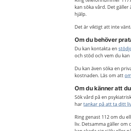
Ring telefonnummer 1177
kan söka vård. Det gäller 
hjälp.
Det är viktigt att inte vän
Om du behöver prat
Du kan kontakta en
stödj
och stöd och vem du kan 
Du kan även söka en privat
kostnaden. Läs om att
om
Om du känner att du
Sök vård på en psykiatri
har
tankar på att ta ditt li
Ring genast 112 om du elle
liv. Detsamma gäller om d