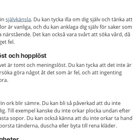
din
självkänsla
. Du kan tycka illa om dig själv och tänka att
lor är vanliga, och du kan anklaga dig själv för saker som
ina närstående. Det kan också vara svårt att söka vård, då
et fel.
st och hopplöst
vet är tomt och meningslöst. Du kan tycka att det inte är
öka göra något åt det som är fel, och att ingenting
bra.
din ork blir sämre. Du kan bli så påverkad att du inte
dig. Till exempel kanske du inte orkar plocka undan efter
 kasta sopor. Du kan också känna att du inte orkar ta hand
orsta tänderna, duscha eller byta till rena kläder.
gheter