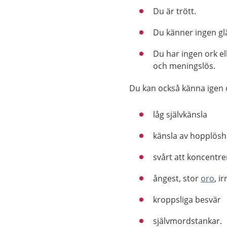
Du är trött.
Du känner ingen gläd
Du har ingen ork el
och meningslös.
Du kan också känna igen di
låg självkänsla
känsla av hopplösh
svårt att koncentre
ångest, stor
oro
, i
kroppsliga besvär
självmordstankar.