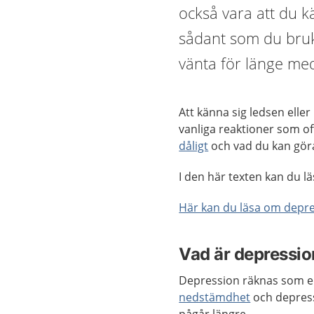
också vara att du kä
sådant som du bruka
vänta för länge med
Att känna sig ledsen elle
vanliga reaktioner som of
dåligt
och vad du kan göra 
I den här texten kan du 
Här kan du läsa om depre
Vad är depressio
Depression räknas som en
nedstämdhet
och depress