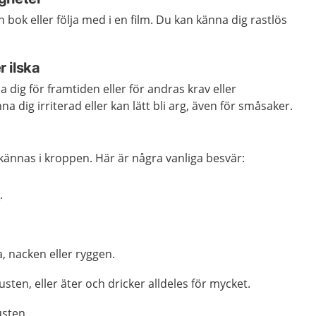
n bok eller följa med i en film. Du kan känna dig rastlös
r ilska
 dig för framtiden eller för andras krav eller
a dig irriterad eller kan lätt bli arg, även för småsaker.
kännas i kroppen. Här är några vanliga besvär:
n
.
a, nacken eller ryggen.
sten, eller äter och dricker alldeles för mycket.
usten.