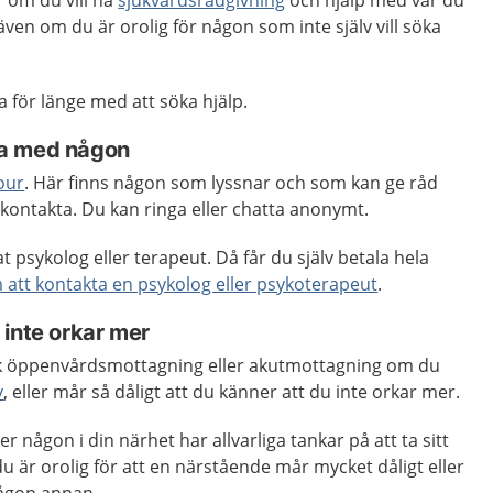
 om du vill ha
sjukvårdsrådgivning
och hjälp med var du
även om du är orolig för någon som inte själv vill söka
ta för länge med att söka hjälp.
a med någon
our
. Här finns någon som lyssnar och som kan ge råd
kontakta. Du kan ringa eller chatta anonymt.
 psykolog eller terapeut. Då får du själv betala hela
 att kontakta en psykolog eller psykoterapeut
.
 inte orkar mer
sk öppenvårdsmottagning eller akutmottagning om du
v
, eller mår så dåligt att du känner att du inte orkar mer.
r någon i din närhet har allvarliga tankar på att ta sitt
u är orolig för att en närstående mår mycket dåligt eller