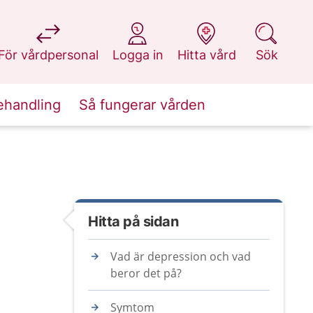
på 1177.se
på 1177.se
på 1177.se
på 1177.se
För vårdpersonal
Logga in
Hitta vård
Sök
ehandling
Så fungerar vården
Hitta på sidan
Vad är depression och vad
beror det på?
Symtom