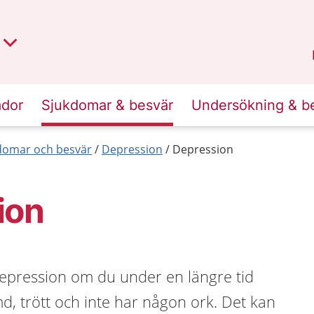
t region
an
Dalarna
.
ador
Sjukdomar & besvär
Undersökning & b
kdomar och besvär
Depression
Depression
ion
depression om du under en längre tid
, trött och inte har någon ork. Det kan