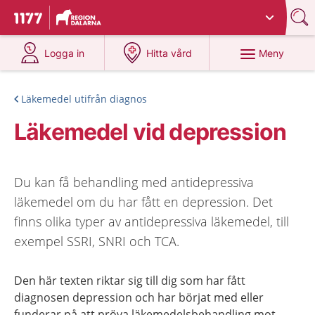
Du har valt region
Dalarna
.
Till startsidan för 1177
på 1177.se
på 1177.se
Meny
Logga in
Hitta vård
Läkemedel utifrån diagnos
Läkemedel vid depression
Du kan få behandling med antidepressiva
läkemedel om du har fått en depression. Det
finns olika typer av antidepressiva läkemedel, till
exempel SSRI, SNRI och TCA.
Den här texten riktar sig till dig som har fått
diagnosen depression och har börjat med eller
funderar på att pröva läkemedelsbehandling mot