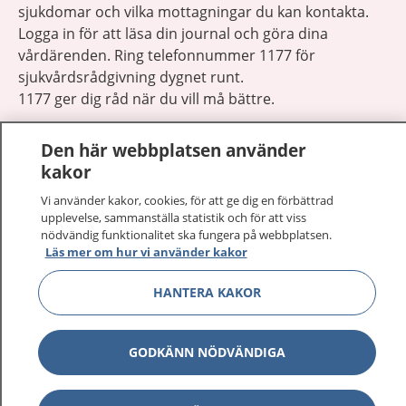
sjukdomar och vilka mottagningar du kan kontakta.
Logga in för att läsa din journal och göra dina
vårdärenden. Ring telefonnummer 1177 för
sjukvårdsrådgivning dygnet runt.
1177 ger dig råd när du vill må bättre.
Den här webbplatsen använder
kakor
Vi använder kakor, cookies, för att ge dig en förbättrad
Visa inn
upplevelse, sammanställa statistik och för att viss
1177 på flera språk
nödvändig funktionalitet ska fungera på webbplatsen.
Läs mer om hur vi använder kakor
Visa inn
Om 1177
HANTERA KAKOR
Visa inn
Kontakt
GODKÄNN NÖDVÄNDIGA
Behandling av personuppgifter