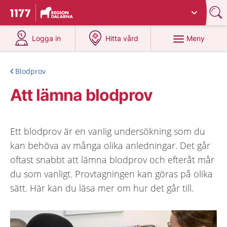
Du har valt region
Dalarna
.
Till startsidan för 1177
på 1177.se
på 1177.se
Meny
Logga in
Hitta vård
Blodprov
Att lämna blodprov
Ett blodprov är en vanlig undersökning som du
kan behöva av många olika anledningar. Det går
oftast snabbt att lämna blodprov och efteråt mår
du som vanligt. Provtagningen kan göras på olika
sätt. Här kan du läsa mer om hur det går till.