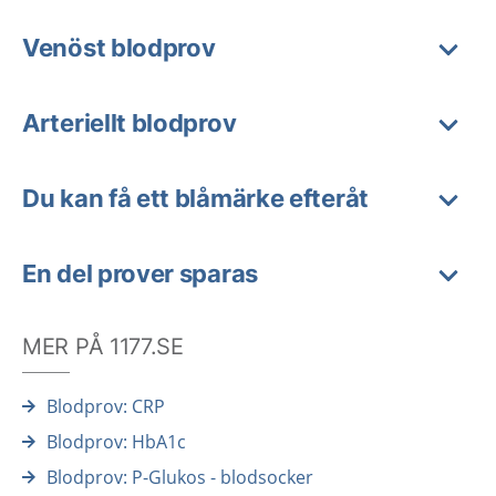
Venöst blodprov
Arteriellt blodprov
Du kan få ett blåmärke efteråt
En del prover sparas
MER PÅ 1177.SE
Blodprov: CRP
Blodprov: HbA1c
Blodprov: P-Glukos - blodsocker