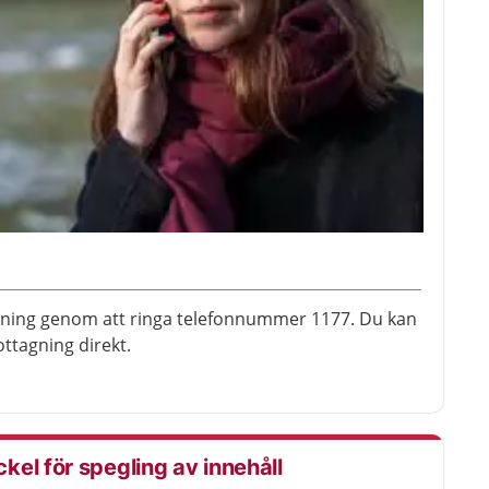
vning genom att ringa telefonnummer 1177. Du kan
ttagning direkt.
el för spegling av innehåll