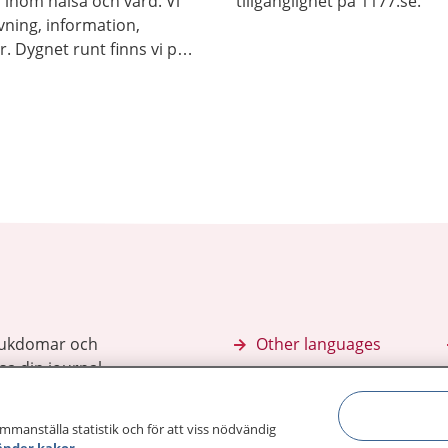
 inom hälsa och vård. Vi
tillgänglighet på 1177.se.
vning, information,
r. Dygnet runt finns vi på
177 för
sjukdomar och
Other languages
sa din journal
Lättläst svenska
 för
ammanställa statistik och för att viss nödvändig