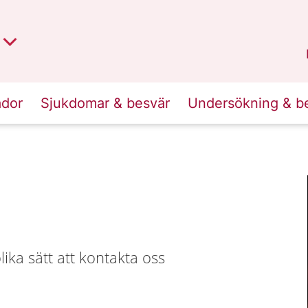
t region
an
Dalarna
.
ador
Sjukdomar & besvär
Undersökning & b
ika sätt att kontakta oss