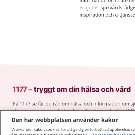
information och tjänster
erbjuder sjukvårdsrådgi
inspiration och e-tjänste
1177.se och på telefon 1
sjukvårdsrådgivning.
1177
–
tryggt om din hälsa och vård
På 1177.se får du råd om hälsa och information om 
vilka mottagningar du kan kontakta. Logga in för att lä
och göra dina vårdärenden. Ring telefonnummer 1177
Den här webbplatsen använder kakor
sjukvårdsrådgivning dygnet runt.
Vi använder kakor, cookies, för att ge dig en förbättrad upplevelse, s
1177 ger dig råd när du vill må bättre.