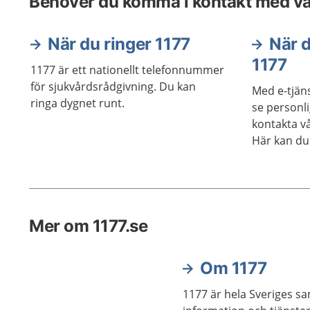
Behöver du komma i kontakt med v
När du ringer 1177
När d
1177
1177 är ett nationellt telefonnummer
för sjukvårdsrådgivning. Du kan
Med e-tjän
ringa dygnet runt.
se personl
kontakta vå
Här kan du
tjänsterna.
Mer om 1177.se
Om 1177
1177 är hela Sveriges samlingsplats för