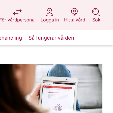
på 1177.se
på 1177.se
på 1177.se
på 1177.se
För vårdpersonal
Logga in
Hitta vård
Sök
ehandling
Så fungerar vården