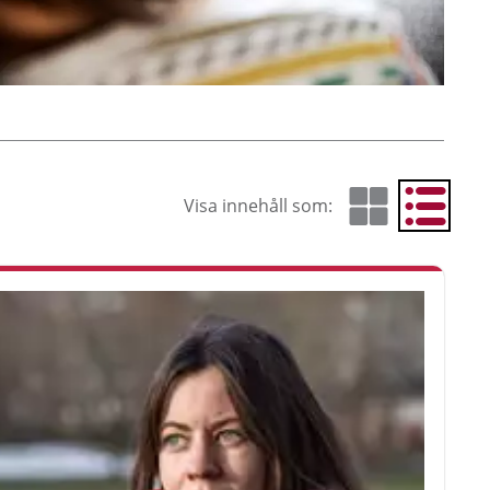
Visa innehåll som:
Visa som rutnät
Visa som 