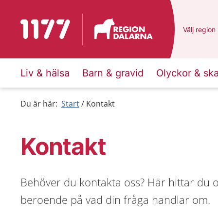
Till startsidan för 1177
Du har val
Välj
en ann
region
Liv & hälsa
Barn & gravid
Olyckor & sk
Du är här:
Start
Kontakt
Kontakt
Behöver du kontakta oss? Här hittar du ol
beroende på vad din fråga handlar om.