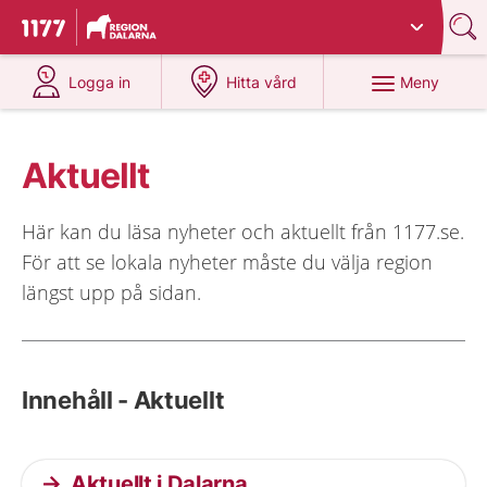
Du har valt region
Dalarna
.
Till startsidan för 1177
på 1177.se
på 1177.se
Meny
Logga in
Hitta vård
Aktuellt
Här kan du läsa nyheter och aktuellt från 1177.se.
För att se lokala nyheter måste du välja region
längst upp på sidan.
Innehåll - Aktuellt
Aktuellt i Dalarna