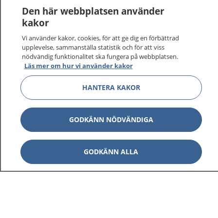
Den här webbplatsen använder
kakor
Vi använder kakor, cookies, för att ge dig en förbättrad
upplevelse, sammanställa statistik och för att viss
nödvändig funktionalitet ska fungera på webbplatsen.
Läs mer om hur vi använder kakor
HANTERA KAKOR
1177
–
tryggt om din hälsa och vård
På 1177.se får du råd om hälsa och information om
GODKÄNN NÖDVÄNDIGA
sjukdomar och vilka mottagningar du kan kontakta.
Logga in för att läsa din journal och göra dina
vårdärenden. Ring telefonnummer 1177 för
GODKÄNN ALLA
sjukvårdsrådgivning dygnet runt.
1177 ger dig råd när du vill må bättre.