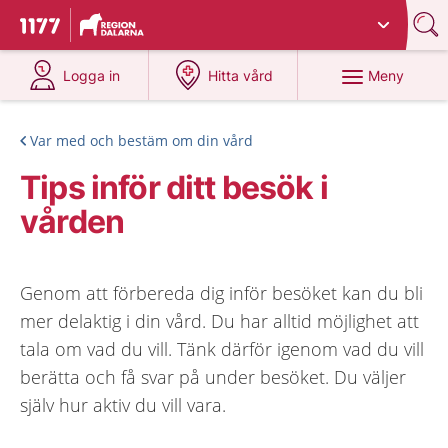
Du har valt region
Dalarna
.
Till startsidan för 1177
på 1177.se
på 1177.se
Meny
Logga in
Hitta vård
Var med och bestäm om din vård
Tips inför ditt besök i
vården
Genom att förbereda dig inför besöket kan du bli
mer delaktig i din vård. Du har alltid möjlighet att
tala om vad du vill. Tänk därför igenom vad du vill
berätta och få svar på under besöket. Du väljer
själv hur aktiv du vill vara.