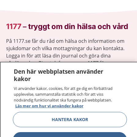
1177
–
tryggt om din hälsa och vård
På 1177.se får du råd om hälsa och information om
sjukdomar och vilka mottagningar du kan kontakta.
Logga in för att läsa din journal och göra dina
vårdärenden. Ring telefonnummer 1177 för
sjukvårdsrådgivning dygnet runt.
Den här webbplatsen använder
1177 ger dig råd när du vill må bättre.
kakor
Vi använder kakor, cookies, för att ge dig en förbättrad
upplevelse, sammanställa statistik och för att viss
nödvändig funktionalitet ska fungera på webbplatsen.
Läs mer om hur vi använder kakor
Visa inn
1177 på flera språk
HANTERA KAKOR
Visa inn
Om 1177