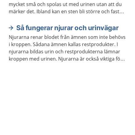
mycket små och spolas ut med urinen utan att du
märker det. Ibland kan en sten bli större och fastna
i urinledaren. Då kan du få mycket ont i ena sidan
eller i ryggen, så kallat njurstensanfall. Ibland
Så fungerar njurar och urinvägar
behövs behandling på sjukhus för att få ut stenen.
Njurarna renar blodet från ämnen som inte behövs
i kroppen. Sådana ämnen kallas restprodukter. I
njurarna bildas urin och restprodukterna lämnar
kroppen med urinen. Njurarna är också viktiga för
att reglera vattenbalansen, saltbalansen och
blodtrycket i kroppen.