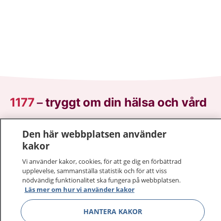
1177
–
tryggt om din hälsa och vård
På 1177.se får du råd om hälsa och information om
Den här webbplatsen använder
sjukdomar och vilka mottagningar du kan kontakta.
kakor
Logga in för att läsa din journal och göra dina
vårdärenden. Ring telefonnummer 1177 för
Vi använder kakor, cookies, för att ge dig en förbättrad
upplevelse, sammanställa statistik och för att viss
sjukvårdsrådgivning dygnet runt.
nödvändig funktionalitet ska fungera på webbplatsen.
1177 ger dig råd när du vill må bättre.
Läs mer om hur vi använder kakor
HANTERA KAKOR