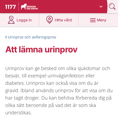
Du har valt region
Dalarna
.
Till startsidan för 1177
på 1177.se
på 1177.se
Meny
Logga in
Hitta vård
Urinprov och avföringsprov
Att lämna urinprov
Urinprov kan ge besked om olika sjukdomar och
besvär, till exempel urinvägsinfektion eller
diabetes. Urinprov kan också visa om du är
gravid. Ibland används urinprov för att visa om du
har tagit droger. Du kan behöva förbereda dig på
olika sätt beroende på vad det är som ska
undersökas.